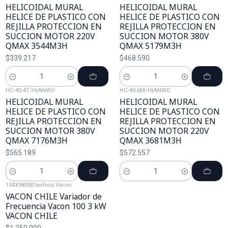
HELICOIDAL MURAL
HELICOIDAL MURAL
HELICE DE PLASTICO CON
HELICE DE PLASTICO CON
REJILLA PROTECCION EN
REJILLA PROTECCION EN
SUCCION MOTOR 220V
SUCCION MOTOR 380V
QMAX 3544M3H
QMAX 5179M3H
$339.217
$468.590
Cantidad
Cantidad
HC-45-4T/H
|
ANWO
HC-40-6M/H
|
ANWO
HELICOIDAL MURAL
HELICOIDAL MURAL
HELICE DE PLASTICO CON
HELICE DE PLASTICO CON
REJILLA PROTECCION EN
REJILLA PROTECCION EN
SUCCION MOTOR 380V
SUCCION MOTOR 220V
QMAX 7176M3H
QMAX 3681M3H
$565.189
$572.557
Cantidad
Cantidad
134X9833
|
Danfoss Vacon
VACON CHILE Variador de
Frecuencia Vacon 100 3 kW
VACON CHILE
$1.250.000