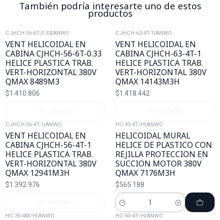
También podría interesarte uno de estos
productos
CJHCH-56-6T-0.33
|
ANWO
CJHCH-63-4T-1
|
ANWO
Agotado
Agotado
VENT HELICOIDAL EN
VENT HELICOIDAL EN
CABINA CJHCH-56-6T-0.33
CABINA CJHCH-63-4T-1
HELICE PLASTICA TRAB.
HELICE PLASTICA TRAB.
VERT-HORIZONTAL 380V
VERT-HORIZONTAL 380V
QMAX 8489M3
QMAX 14143M3H
$1.410.806
$1.418.442
Ver detalles
Ver detalles
CJHCH-56-4T-1
|
ANWO
HC-45-4T/H
|
ANWO
Agotado
VENT HELICOIDAL EN
HELICOIDAL MURAL
CABINA CJHCH-56-4T-1
HELICE DE PLASTICO CON
HELICE PLASTICA TRAB.
REJILLA PROTECCION EN
VERT-HORIZONTAL 380V
SUCCION MOTOR 380V
QMAX 12941M3H
QMAX 7176M3H
$1.392.976
$565.188
Ver detalles
Cantidad
HC-35-4M/H
|
ANWO
HC-40-4T/H
|
ANWO