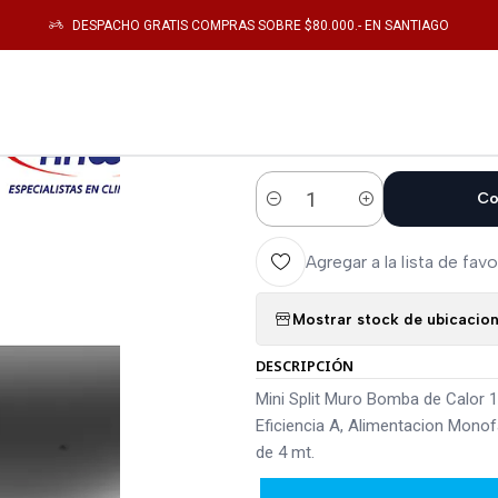
AIRE ACONDICIONADO
AIRE ACONDICIONADO SPLIT MURO 18.000 BTUH I
DESPACHO GRATIS COMPRAS SOBRE $80.000.- EN SANTIAGO
|
AIRE ACONDIC
BTUH INVERT
Co
Cantidad
Agregar a la lista de favo
Mostrar stock de ubicacio
DESCRIPCIÓN
Mini Split Muro Bomba de Calor 
Eficiencia A, Alimentacion Monofa
de 4 mt.