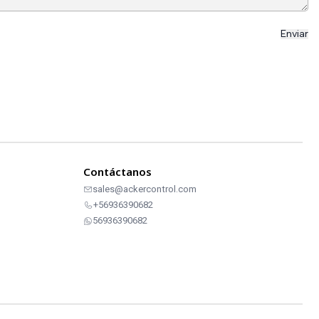
Contáctanos
sales@ackercontrol.com
+56936390682
56936390682