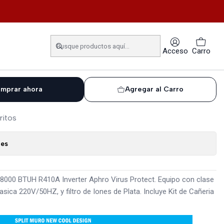
NVERTER R410A NEW COOL DESIGN
IONADO SPLIT MURO 18.000
Acceso
Carro
ER R410A NEW COOL DESIGN
mprar ahora
Agregar al Carro
ritos
nes
18000 BTUH R410A Inverter Aphro Virus Protect. Equipo con clase
sica 220V/50HZ, y filtro de Iones de Plata. Incluye Kit de Cañeria