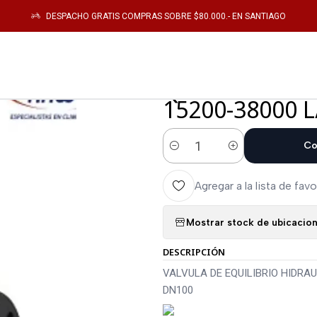
VALVULA DE EQUILIBRIO HIDRAULICO AB-QM FLANGE CON TOMAS DE PRES
DESPACHO GRATIS COMPRAS SOBRE $80.000.- EN SANTIAGO
|
VALVULA DE E
QM FLANGE C
15200-38000 
Co
Cantidad
Agregar a la lista de favo
Mostrar stock de ubicacio
DESCRIPCIÓN
VALVULA DE EQUILIBRIO HIDRA
DN100