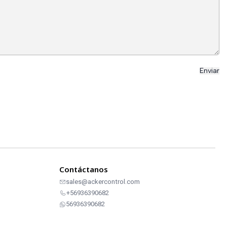
Contáctanos
sales@ackercontrol.com
+56936390682
56936390682