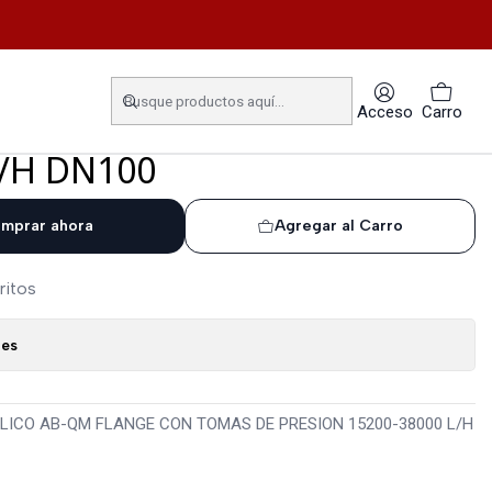
ION 15200-38000 L/H DN100
QUILIBRIO HIDRAULICO AB-
Acceso
Carro
ON TOMAS DE PRESION
L/H DN100
mprar ahora
Agregar al Carro
ritos
nes
ULICO AB-QM FLANGE CON TOMAS DE PRESION 15200-38000 L/H