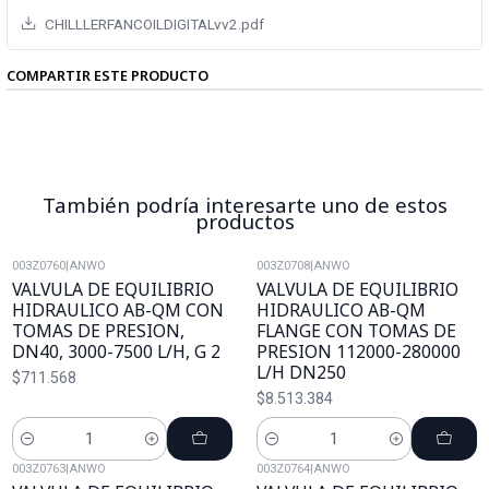
CHILLLERFANCOILDIGITALvv2.pdf
COMPARTIR ESTE PRODUCTO
También podría interesarte uno de estos
productos
003Z0760
|
ANWO
003Z0708
|
ANWO
VALVULA DE EQUILIBRIO
VALVULA DE EQUILIBRIO
HIDRAULICO AB-QM CON
HIDRAULICO AB-QM
TOMAS DE PRESION,
FLANGE CON TOMAS DE
DN40, 3000-7500 L/H, G 2
PRESION 112000-280000
L/H DN250
$711.568
$8.513.384
Cantidad
Cantidad
003Z0763
|
ANWO
003Z0764
|
ANWO