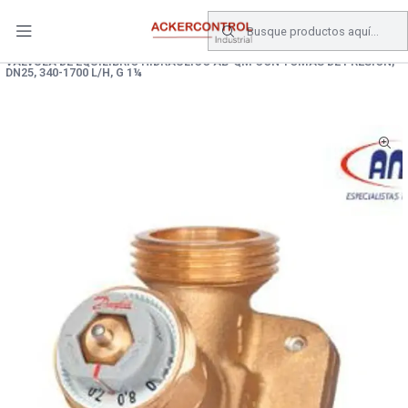
DESPACHO GRATIS COMPRAS SOBRE $80.000.- EN SANTIAGO
Inicio
Catálogo
Valvulas
VALVULA DE EQUILIBRIO HIDRAULICO AB-QM CON TOMAS DE PRESION,
DN25, 340-1700 L/H, G 1¼