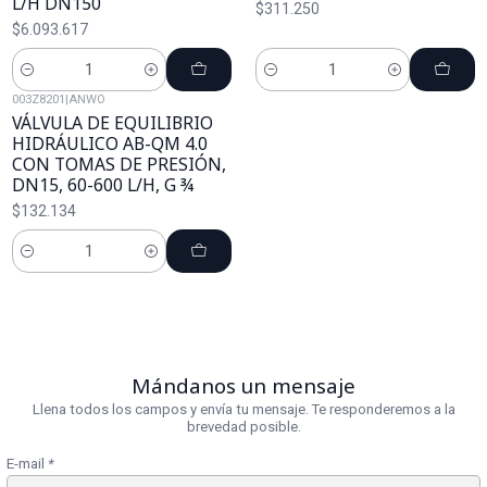
L/H DN150
$311.250
$6.093.617
Cantidad
Cantidad
003Z8201
|
ANWO
VÁLVULA DE EQUILIBRIO
HIDRÁULICO AB-QM 4.0
CON TOMAS DE PRESIÓN,
DN15, 60-600 L/H, G ¾
$132.134
Cantidad
Mándanos un mensaje
Llena todos los campos y envía tu mensaje. Te responderemos a la
brevedad posible.
E-mail
*