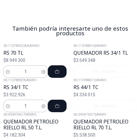
También podría interesarte uno de estos
productos
00.113785022M
|
ANWO
00.113788510
|
ANWO
Agotado
RS 70 TL
QUEMADOR RS 34/1 TL
$8.949.300
$3.549.348
Ver detalles
Cantidad
00.113788509
|
ANWO
00.113788611
|
ANWO
Agotado
RS 34/1 TC
RS 44/1 TC
$3.922.926
$4.334.015
Ver detalles
Cantidad
00.093474617
|
ANWO
00.093475017
|
ANWO
QUEMADOR PETROLEO
QUEMADOR PETROLEO
RIELLO RL 50 T.L.
RIELLO RL 70 T.L.
$4.182.304
$5.538.500