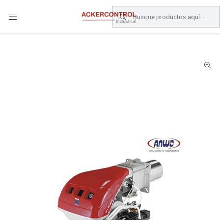
DESPACHO GRATIS COMPRAS SOBRE $80.000.- EN SANTIAGO
Inicio
Catálogo
Climatizacion
CALEFACTOR
RS 34/1 TC