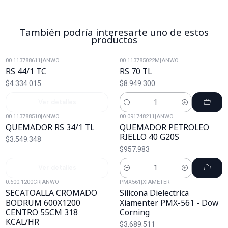
También podría interesarte uno de estos
productos
00.113788611
|
ANWO
00.113785022M
|
ANWO
Agotado
RS 44/1 TC
RS 70 TL
$4.334.015
$8.949.300
Ver detalles
Cantidad
00.113788510
|
ANWO
00.091748211
|
ANWO
Agotado
QUEMADOR RS 34/1 TL
QUEMADOR PETROLEO
RIELLO 40 G20S
$3.549.348
$957.983
Ver detalles
Cantidad
0.600.1200CR
|
ANWO
PMX561
|
XIAMETER
SECATOALLA CROMADO
Silicona Dielectrica
BODRUM 600X1200
Xiamenter PMX-561 - Dow
CENTRO 55CM 318
Corning
KCAL/HR
$3.689.511