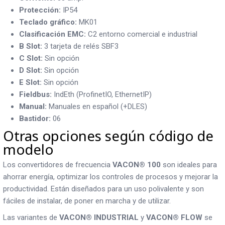
Protección:
IP54
Teclado gráfico:
MK01
Clasificación EMC:
C2 entorno comercial e industrial
B Slot:
3 tarjeta de relés SBF3
C Slot:
Sin opción
D Slot:
Sin opción
E Slot:
Sin opción
Fieldbus:
IndEth (ProfinetIO, EthernetIP)
Manual:
Manuales en español (+DLES)
Bastidor:
06
Otras opciones según código de
modelo
Los convertidores de frecuencia
VACON® 100
son ideales para
ahorrar energía, optimizar los controles de procesos y mejorar la
productividad. Están diseñados para un uso polivalente y son
fáciles de instalar, de poner en marcha y de utilizar.
Las variantes de
VACON® INDUSTRIAL
y
VACON® FLOW
se