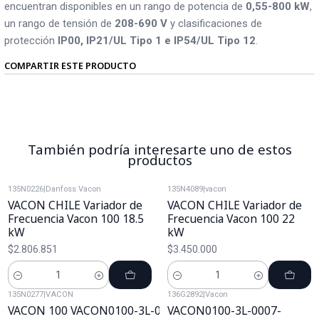
encuentran disponibles en un rango de potencia de
0,55-800 kW
,
un rango de tensión de
208-690 V
y clasificaciones de
protección
IP00, IP21/UL Tipo 1 e IP54/UL Tipo 12
.
COMPARTIR ESTE PRODUCTO
También podría interesarte uno de estos
productos
135N0226
|
Danfoss Vacon
135N4089
|
vacon
VACON CHILE Variador de
VACON CHILE Variador de
Frecuencia Vacon 100 18.5
Frecuencia Vacon 100 22
kW
kW
$2.806.851
$3.450.000
Cantidad
Cantidad
135N0277
|
VACON
136G2892
|
Vacon
VACON 100 VACON0100-3L-0261-
VACON0100-3L-0007-