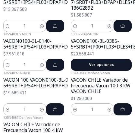
5+SRBT+IP54+FL03+DPAP+DLES+FBIE
7+SRBT+FL03+DPAP+DLES+F
136G2892
$13.367.508
$1.585.807
Cantidad
Cantidad
135N4091
|
VACON
136G7706
|
VACON
VACON0100-3L-0140-
VACON0100-3L-0385-
5+SRBT+IP54+FL03+DPAP+DLES+FBIE
5+SRBT+IP00+FL03+DLES+F
$7.961.818
$20.568.441
Ver opciones
Cantidad
135N4092
|
ACKER
134X9833
|
Danfoss Vacon
VACON 100 VACON0100-3L-0310-
VACON CHILE Variador de
5+SRBT+IP54+FL03+DPAP+DLES+FBIE
Frecuencia Vacon 100 3 kW
VACON CHILE
$19.689.411
$1.250.000
Cantidad
Cantidad
135N4087
|
Danfoss Vacon
VACON CHILE Variador de
Frecuencia Vacon 100 4 kW