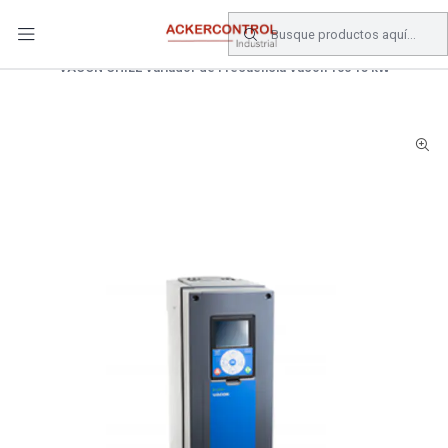
DESPACHO GRATIS COMPRAS SOBRE $80.000.- EN SANTIAGO
Inicio
Catálogo
Electronica de Potencia
VARIADOR DE FRECUENCIA
VACON CHILE Variador de Frecuencia Vacon 100 15 kW