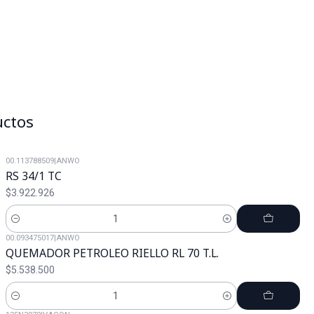
uctos
00.113788509
|
ANWO
RS 34/1 TC
$3.922.926
Cantidad
00.093475017
|
ANWO
QUEMADOR PETROLEO RIELLO RL 70 T.L.
$5.538.500
Cantidad