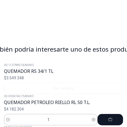
ién podría interesarte uno de estos prod
00.113788510
|
ANWO
Agotado
QUEMADOR RS 34/1 TL
$3.549.348
Ver detalles
00.093474617
|
ANWO
QUEMADOR PETROLEO RIELLO RL 50 T.L.
$4.182.304
Cantidad