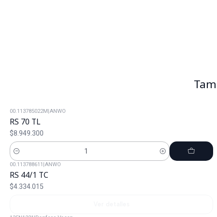
Tamb
00.113785022M
|
ANWO
RS 70 TL
$8.949.300
Cantidad
00.113788611
|
ANWO
Agotado
RS 44/1 TC
$4.334.015
Ver detalles