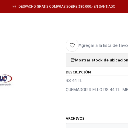
Inicio
Catálogo
Climatizacion
CALEFACTOR
RS 44 TL
DESPACHO GRATIS COMPRAS SOBRE $80.000.- EN SANTIAGO
|
RS 44 TL
Agregar a la lista de favo
Mostrar stock de ubicacio
DESCRIPCIÓN
RS 44 TL
QUEMADOR RIELLO RS 44 T.L. 
ARCHIVOS