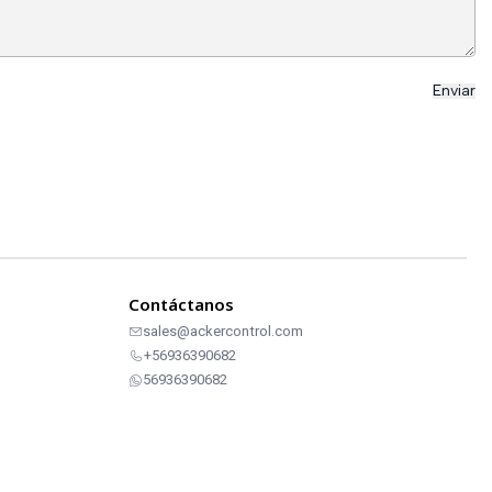
Contáctanos
sales@ackercontrol.com
+56936390682
56936390682