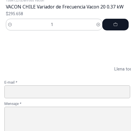
135N1221
|
Danfoss Vacon
VACON CHILE Variador de Frecuencia Vacon 20 0.37 kW
$295.658
Cantidad
Llena to
E-mail
*
Mensaje
*