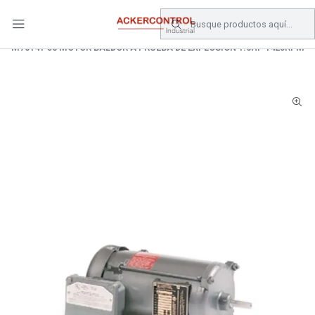
DESPACHO GRATIS COMPRAS SOBRE $80.000.- EN SANTIAGO
Inicio
Catálogo
Electronica de Potencia
MOTORES
M7014T-50 MOTOR BALDOR A PRUEBA DE EXPLOSION 1.0HP 1425RPM