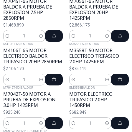
M7045T-65 MOTOR
M7056T-65 MOTOR
BALDOR A PRUEBA DE
BALDOR A PRUEBA DE
EXPLOSION 7.5HP
EXPLOSION 20HP
2850RPM
1425RPM
$1.468.890
$2.866.175
Cantidad
Cantidad
M4106T-65
|
BALDOR
M3558T-50
|
BALDOR
M4106T-65 MOTOR
M3558T-50 MOTOR
ELECTRICO BALDOR
ELECTRICO TRIFASICO
TRIFASICO 20HP 2850RPM
2.0HP 1425RPM
$2.106.170
$875.119
Cantidad
Cantidad
M7042T-50
|
BALDOR
EM3558
|
BALDOR
M7042T-50 MOTOR A
MOTOR ELECTRICO
PRUEBA DE EXPLOSION
TRIFASICO 2.0HP
3.0HP 1425RPM
1450RPM
$925.240
$682.849
Cantidad
Cantidad
MMCWDM3711T-65
|
BALDOR