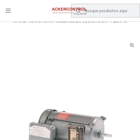
DESPACHO GRATIS COMPRAS SOBRE $80.000.- EN SANTIAGO
Inicio
Catálogo
Electronica de Potencia
MOTORES
M7042T-50 MOTOR A PRUEBA DE EXPLOSION 3.0HP 1425RPM