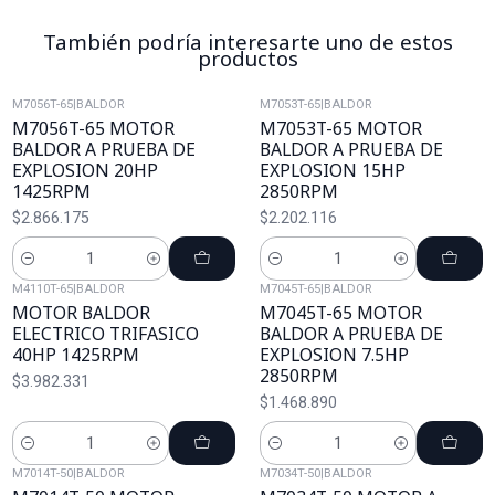
También podría interesarte uno de estos
productos
M7056T-65
|
BALDOR
M7053T-65
|
BALDOR
M7056T-65 MOTOR
M7053T-65 MOTOR
BALDOR A PRUEBA DE
BALDOR A PRUEBA DE
EXPLOSION 20HP
EXPLOSION 15HP
1425RPM
2850RPM
$2.866.175
$2.202.116
Cantidad
Cantidad
M4110T-65
|
BALDOR
M7045T-65
|
BALDOR
MOTOR BALDOR
M7045T-65 MOTOR
ELECTRICO TRIFASICO
BALDOR A PRUEBA DE
40HP 1425RPM
EXPLOSION 7.5HP
2850RPM
$3.982.331
$1.468.890
Cantidad
Cantidad
M7014T-50
|
BALDOR
M7034T-50
|
BALDOR