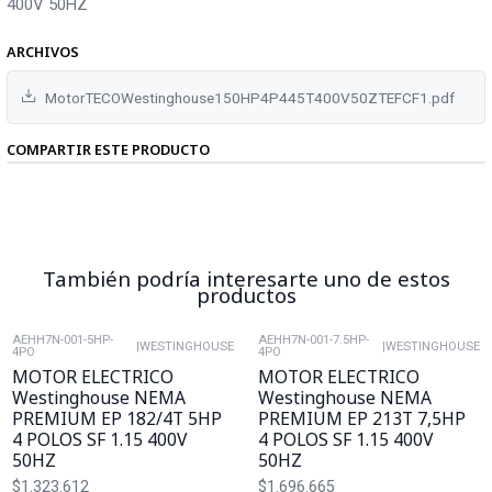
400V 50HZ
ARCHIVOS
MotorTECOWestinghouse150HP4P445T400V50ZTEFCF1.pdf
COMPARTIR ESTE PRODUCTO
También podría interesarte uno de estos
productos
AEHH7N-001-5HP-
AEHH7N-001-7.5HP-
|
WESTINGHOUSE
|
WESTINGHOUSE
4PO
4PO
MOTOR ELECTRICO
MOTOR ELECTRICO
Westinghouse NEMA
Westinghouse NEMA
PREMIUM EP 182/4T 5HP
PREMIUM EP 213T 7,5HP
4 POLOS SF 1.15 400V
4 POLOS SF 1.15 400V
50HZ
50HZ
$1.323.612
$1.696.665