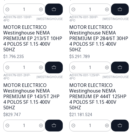
Cantidad
Cantidad
AEHH7N-001-10HP-
AEHH7N-001-30HP-
|
WESTINGHOUSE
|
WESTINGHOUSE
4PO
4PO
MOTOR ELECTRICO
MOTOR ELECTRICO
Westinghouse NEMA
Westinghouse NEMA
PREMIUM EP 213/5T 10HP
PREMIUM EP 284/6T 30HP
4 POLOS SF 1.15 400V
4 POLOS SF 1.15 400V
50HZ
50HZ
$1.796.235
$5.291.789
Cantidad
Cantidad
AEHH7N-001-2HP-
AEHH7N-001-125HP-
|
WESTINGHOUSE
|
WESTINGHOUSE
4PO
4PO
MOTOR ELECTRICO
MOTOR ELECTRICO
Westinghouse NEMA
Westinghouse NEMA
PREMIUM EP 143/5T 2HP
PREMIUM EP 444T 125HP
4 POLOS SF 1.15 400V
4 POLOS SF 1.15 400V
50HZ
50HZ
$829.747
$21.181.524
Cantidad
Cantidad