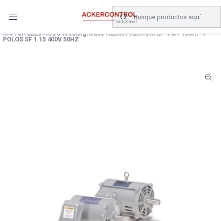
DESPACHO GRATIS COMPRAS SOBRE $80.000.- EN SANTIAGO
Inicio
Catálogo
Electronica de Potencia
MOTORES
MOTOR ELECTRICO Westinghouse NEMA PREMIUM EP 445T 150HP 4
POLOS SF 1.15 400V 50HZ