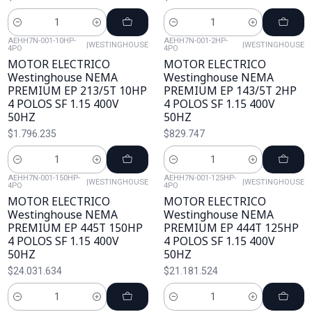
Cantidad
Cantidad
AEHH7N-001-10HP-
AEHH7N-001-2HP-
|
WESTINGHOUSE
|
WESTINGHOUSE
4PO
4PO
MOTOR ELECTRICO
MOTOR ELECTRICO
Westinghouse NEMA
Westinghouse NEMA
PREMIUM EP 213/5T 10HP
PREMIUM EP 143/5T 2HP
4 POLOS SF 1.15 400V
4 POLOS SF 1.15 400V
50HZ
50HZ
$1.796.235
$829.747
Cantidad
Cantidad
AEHH7N-001-150HP-
AEHH7N-001-125HP-
|
WESTINGHOUSE
|
WESTINGHOUSE
4PO
4PO
MOTOR ELECTRICO
MOTOR ELECTRICO
Westinghouse NEMA
Westinghouse NEMA
PREMIUM EP 445T 150HP
PREMIUM EP 444T 125HP
4 POLOS SF 1.15 400V
4 POLOS SF 1.15 400V
50HZ
50HZ
$24.031.634
$21.181.524
Cantidad
Cantidad