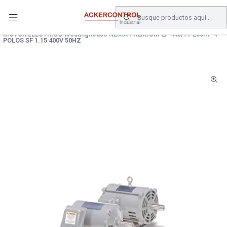
DESPACHO GRATIS COMPRAS SOBRE $80.000.- EN SANTIAGO
Inicio
Catálogo
Electronica de Potencia
MOTORES
MOTOR ELECTRICO Westinghouse NEMA PREMIUM EP 445/7T 200HP 4
POLOS SF 1.15 400V 50HZ