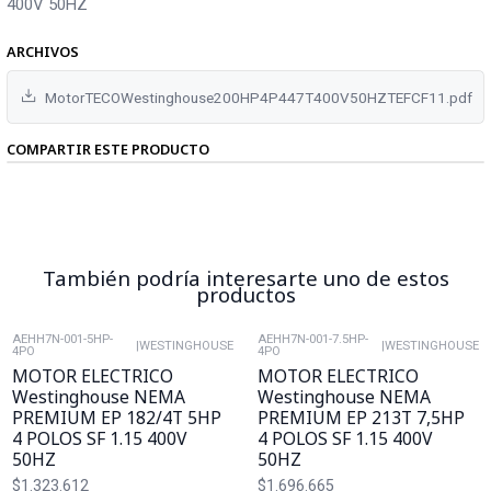
400V 50HZ
ARCHIVOS
MotorTECOWestinghouse200HP4P447T400V50HZTEFCF11.pdf
COMPARTIR ESTE PRODUCTO
También podría interesarte uno de estos
productos
AEHH7N-001-5HP-
AEHH7N-001-7.5HP-
|
WESTINGHOUSE
|
WESTINGHOUSE
4PO
4PO
MOTOR ELECTRICO
MOTOR ELECTRICO
Westinghouse NEMA
Westinghouse NEMA
PREMIUM EP 182/4T 5HP
PREMIUM EP 213T 7,5HP
4 POLOS SF 1.15 400V
4 POLOS SF 1.15 400V
50HZ
50HZ
$1.323.612
$1.696.665