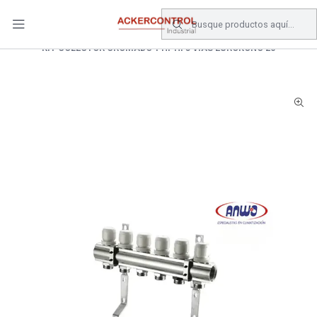
DESPACHO GRATIS COMPRAS SOBRE $80.000.- EN SANTIAGO
Inicio
Catálogo
Climatizacion
CALEFACTOR
KIT COLECTOR CROMADO 1 HI-HI 5 VIAS EUROKONO 20