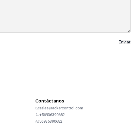
Contáctanos
sales@ackercontrol.com
+56936390682
56936390682