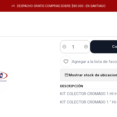
go
Climatizacion
CALEFACTOR
KIT COLECTOR CROMADO 1 HI-HI 4 VIA
DESPACHO GRATIS COMPRAS SOBRE $80.000.- EN SANTIAGO
|
KIT COLECTOR
EUROKONO 2
Co
Cantidad
Agregar a la lista de favo
Mostrar stock de ubicacio
DESCRIPCIÓN
KIT COLECTOR CROMADO 1 HI-H
KIT COLECTOR CROMADO 1 " HI-HI