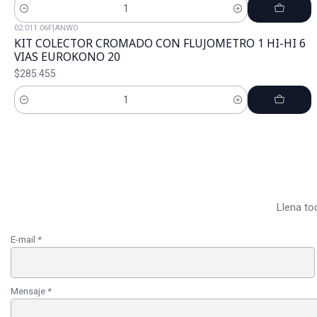
Cantidad
02.011.06F
|
ANWO
KIT COLECTOR CROMADO CON FLUJOMETRO 1 HI-HI 6
VIAS EUROKONO 20
$285.455
Cantidad
Llena to
E-mail
*
Mensaje
*