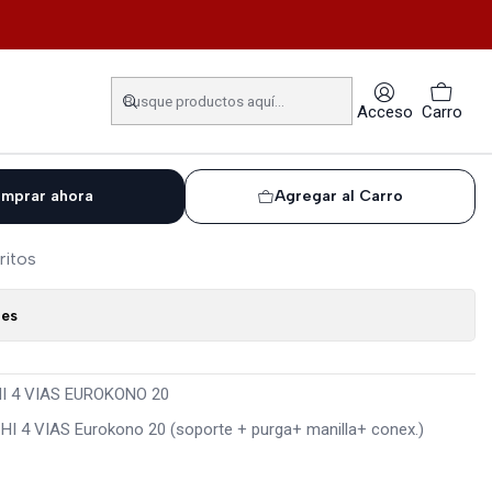
S EUROKONO 20
 CROMADO 1 HI-HI 4 VIAS
Acceso
Carro
0
mprar ahora
Agregar al Carro
ritos
nes
I 4 VIAS EUROKONO 20
 4 VIAS Eurokono 20 (soporte + purga+ manilla+ conex.)