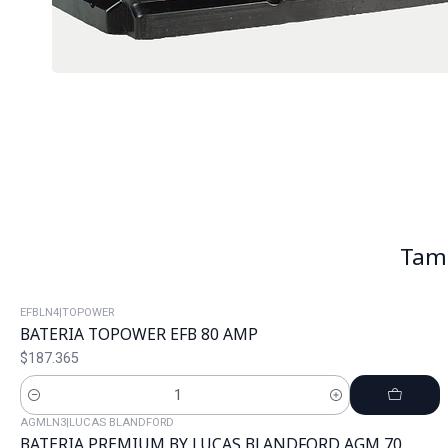
Tamb
EFBLN4
|
TOPOWER
BATERIA TOPOWER EFB 80 AMP
$187.365
Cantidad
AGMLN3
|
LUCAS BLANDFORD
BATERIA PREMIUM BY LUCAS BLANDFORD AGM 70