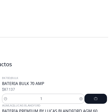
uctos
BK70D
|
BULK
BATERIA BULK 70 AMP
$87.137
Cantidad
AGMLN2
|
LUCAS BLANDFORD
BATERIA PREMIUM BY LUCAS BLANDFORD AGM 60