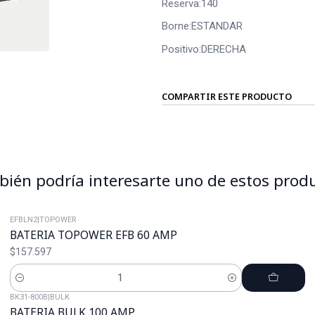
Reserva:140
Borne:ESTANDAR
Positivo:DERECHA
COMPARTIR ESTE PRODUCTO
ién podría interesarte uno de estos prod
EFBLN2
|
TOPOWER
BATERIA TOPOWER EFB 60 AMP
$157.597
Cantidad
BK31-800B
|
BULK
BATERIA BULK 100 AMP