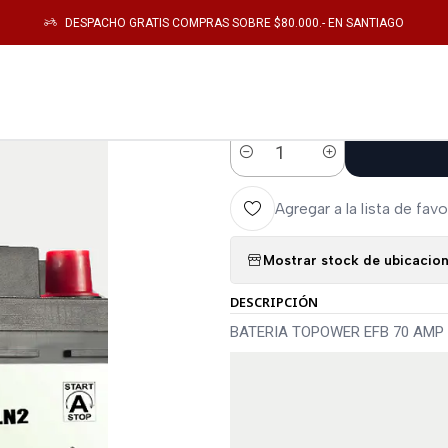
Home
Catálogo
Energia
BATERIAS
BATERIA TOPOWER EFB 70 AMP
DESPACHO GRATIS COMPRAS SOBRE $80.000.- EN SANTIAGO
|
BATERIA TOP
Cantidad
Agregar a la lista de favo
Mostrar stock de ubicacio
DESCRIPCIÓN
BATERIA TOPOWER EFB 70 AMP