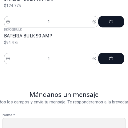
$124.775
Cantidad
BK90E
|
BULK
BATERIA BULK 90 AMP
$94.475
Cantidad
Mándanos un mensaje
dos los campos y envía tu mensaje. Te responderemos a la brevedad
Name
*