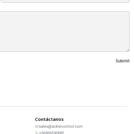
Contáctanos
sales@ackercontrol.com
+56936390682