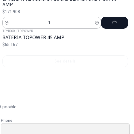
AMP
$171.908
Cantidad
TPNS60L
|
TOPOWER
Agotado
BATERIA TOPOWER 45 AMP
$65.167
See details
 posible.
Phone