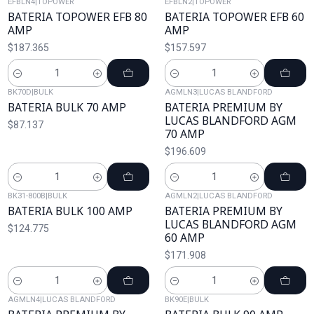
EFBLN4
|
TOPOWER
EFBLN2
|
TOPOWER
BATERIA TOPOWER EFB 80
BATERIA TOPOWER EFB 60
AMP
AMP
$187.365
$157.597
Cantidad
Cantidad
BK70D
|
BULK
AGMLN3
|
LUCAS BLANDFORD
BATERIA BULK 70 AMP
BATERIA PREMIUM BY
LUCAS BLANDFORD AGM
$87.137
70 AMP
$196.609
Cantidad
Cantidad
BK31-800B
|
BULK
AGMLN2
|
LUCAS BLANDFORD
BATERIA BULK 100 AMP
BATERIA PREMIUM BY
LUCAS BLANDFORD AGM
$124.775
60 AMP
$171.908
Cantidad
Cantidad
AGMLN4
|
LUCAS BLANDFORD
BK90E
|
BULK