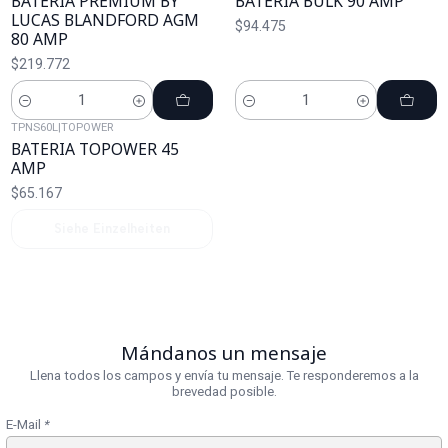
BATERIA PREMIUM BY
BATERIA BULK 90 AMP
LUCAS BLANDFORD AGM
$94.475
80 AMP
$219.772
Cantidad
Cantidad
TPNS60L
|
TOPOWER
Agotado
BATERIA TOPOWER 45
AMP
$65.167
Siehe Einzelheiten
Mándanos un mensaje
Llena todos los campos y envía tu mensaje. Te responderemos a la
brevedad posible.
E-Mail
*