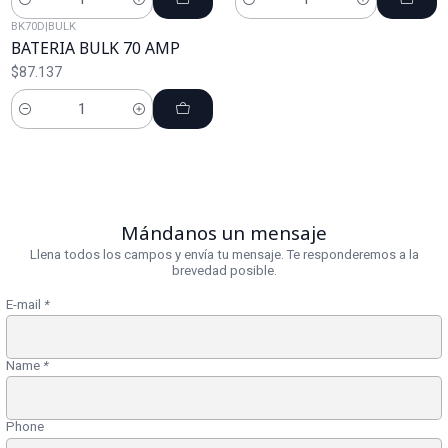
Cantidad
Cantidad
BK70D
|
BULK
BATERIA BULK 70 AMP
$87.137
Cantidad
Mándanos un mensaje
Llena todos los campos y envía tu mensaje. Te responderemos a la
brevedad posible.
E-mail
*
Name
*
Phone