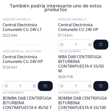
También podría interesarte uno de estos
productos
P000224
|
COMUNELLO
P000222
|
COMUNELLO
Agotado
Central Electrónica
Central Electrónica
Comunello CU 24V LT
Comunello CU 24V HP
$225.846
$114.641
Siehe Einzelheiten
Cantidad
P000222
|
PPA ALL SOLUTIONS
102120162
|
ANWO
Central Electrónica
MBA DAB CENTRIFUGA
Comunello CU 24V HP
BITURBINA
CONTRAPUESTA K 55/50
$109.641
M
$626.918
Cantidad
Cantidad
60179854
|
ANWO
60179373
|
ANWO
BOMBA DAB CENTRIFUGA
BOMBA DAB CENTRIFUGA
BITURBINA
BITURBINA
CONTRAPUESTA K 45/50 T
CONTRAPUESTA K 55/100