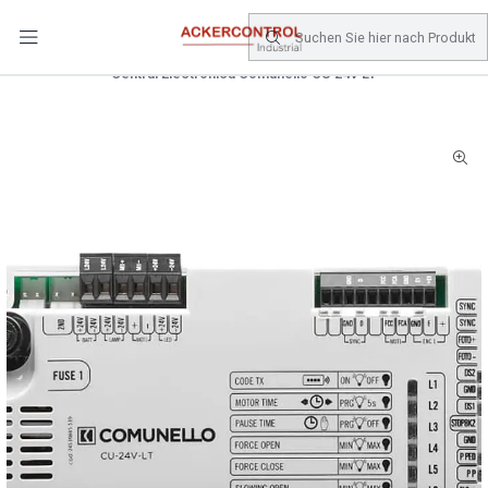
DESPACHO GRATIS COMPRAS SOBRE $80.000.- EN SANTIAGO
Startseite
Catálogo
Electricidad
Central Electrónica Comunello CU 24V LT