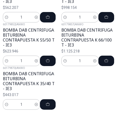
- IE3
T - IE3
$562.207
$998.154
Cantidad
Cantidad
60179852
|
ANWO
60179857
|
ANWO
BOMBA DAB CENTRIFUGA
BOMBA DAB CENTRIFUGA
BITURBINA
BITURBINA
CONTRAPUESTA K 55/50 T
CONTRAPUESTA K 66/100
- IE3
T - IE3
$623.946
$1.125.218
Cantidad
Cantidad
60179870
|
ANWO
BOMBA DAB CENTRIFUGA
BITURBINA
CONTRAPUESTA K 35/40 T
- IE3
$443.017
Cantidad