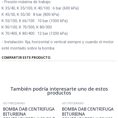
- Presión máxima de trabajo:
K 35/40, K 35/100, K 40/100 : 6 bar (600 kPa)
K 45/50, K 55/50 : 8 bar (800 kPa)
K 55/100, K 66/100 : 10 bar (1000 kPa)
K 90/100, K 70/300, K 80/300
K 70/400, K 80/400 : 12 bar (1200 kPa)
- Instalación: fija, horizontal o vertical siempre y cuando el motor
esté montado sobre la bomba.
COMPARTIR ESTE PRODUCTO
También podría interesarte uno de estos
productos
60179852
|
ANWO
60179373
|
ANWO
BOMBA DAB CENTRIFUGA
BOMBA DAB CENTRIFUGA
BITURBINA
BITURBINA