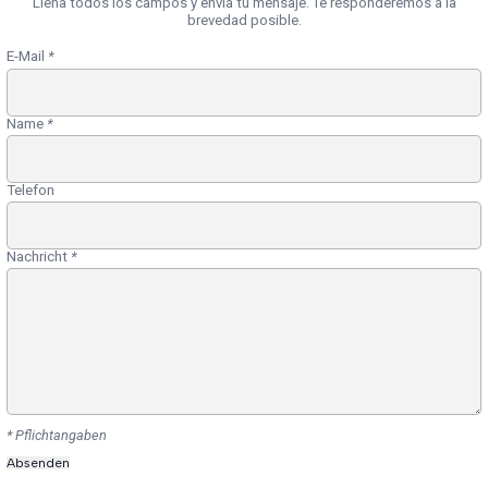
Llena todos los campos y envía tu mensaje. Te responderemos a la
brevedad posible.
E-Mail
*
Name
*
Telefon
Nachricht
*
* Pflichtangaben