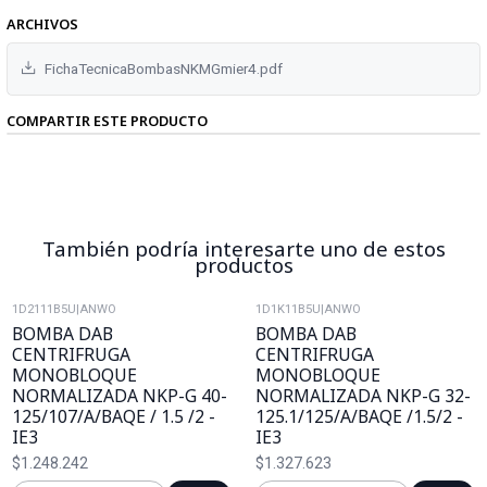
ARCHIVOS
FichaTecnicaBombasNKMGmier4.pdf
COMPARTIR ESTE PRODUCTO
También podría interesarte uno de estos
productos
1D2111B5U
|
ANWO
1D1K11B5U
|
ANWO
BOMBA DAB
BOMBA DAB
CENTRIFRUGA
CENTRIFRUGA
MONOBLOQUE
MONOBLOQUE
NORMALIZADA NKP-G 40-
NORMALIZADA NKP-G 32-
125/107/A/BAQE / 1.5 /2 -
125.1/125/A/BAQE /1.5/2 -
IE3
IE3
$1.248.242
$1.327.623