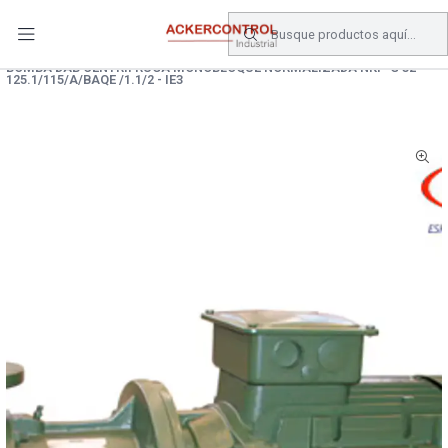
DESPACHO GRATIS COMPRAS SOBRE $80.000.- EN SANTIAGO
Inicio
Catálogo
Equipos de Bombeo
BOMBA DAB CENTRIFRUGA MONOBLOQUE NORMALIZADA NKP-G 32-
125.1/115/A/BAQE /1.1/2 - IE3