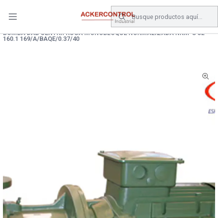
DESPACHO GRATIS COMPRAS SOBRE $80.000.- EN SANTIAGO
Inicio
Catálogo
Equipos de Bombeo
BOMBA DAB CENTRIFRUGA MONOBLOQUE NORMALIZADA NKM-G 32-
160.1 169/A/BAQE/0.37/40