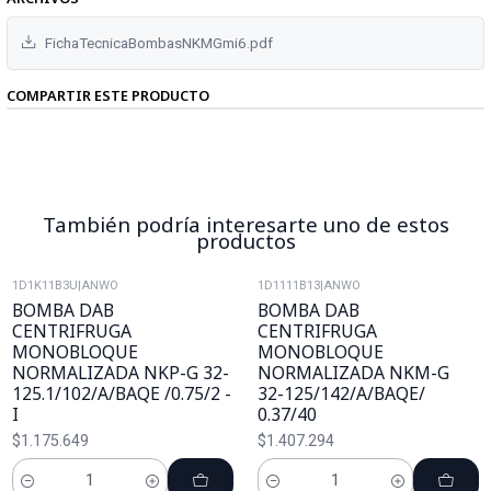
FichaTecnicaBombasNKMGmi6.pdf
COMPARTIR ESTE PRODUCTO
También podría interesarte uno de estos
productos
1D1K11B3U
|
ANWO
1D1111B13
|
ANWO
BOMBA DAB
BOMBA DAB
CENTRIFRUGA
CENTRIFRUGA
MONOBLOQUE
MONOBLOQUE
NORMALIZADA NKP-G 32-
NORMALIZADA NKM-G
125.1/102/A/BAQE /0.75/2 -
32-125/142/A/BAQE/
I
0.37/40
$1.175.649
$1.407.294