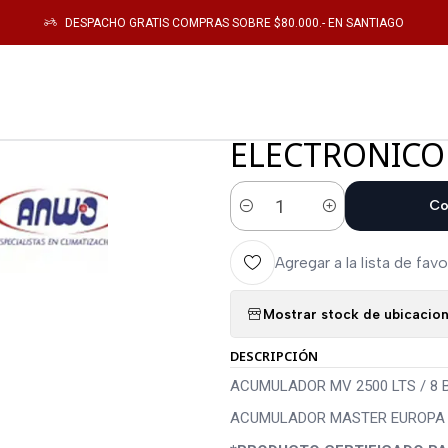
on
CALEFACTOR
ACUMULADOR MV 2500 LTS / 8 BAR C/ REGISTRO VIT
DESPACHO GRATIS COMPRAS SOBRE $80.000.- EN SANTIAGO
|
ACUMULADOR M
REGISTRO VI
ELECTRONICO
Co
Cantidad
Agregar a la lista de favo
Mostrar stock de ubicacio
DESCRIPCIÓN
ACUMULADOR MV 2500 LTS / 8 
ACUMULADOR MASTER EUROPA V