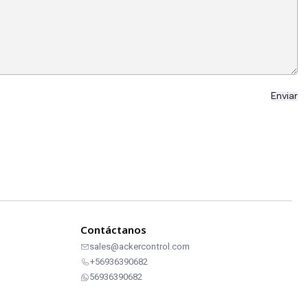
Contáctanos
sales@ackercontrol.com
+56936390682
56936390682