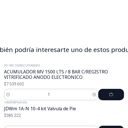
ién podría interesarte uno de estos prod
00.180.1500KCUP
|
ANWO
ACUMULADOR MV 1500 LTS / 8 BAR C/REGISTRO
VITRIFICADO ANODO ELECTRONICO
$7.539.602
Cantidad
106009
|
Pedrollo
JDWm 1A-N 10-4 kit Valvula de Pie
$385.222