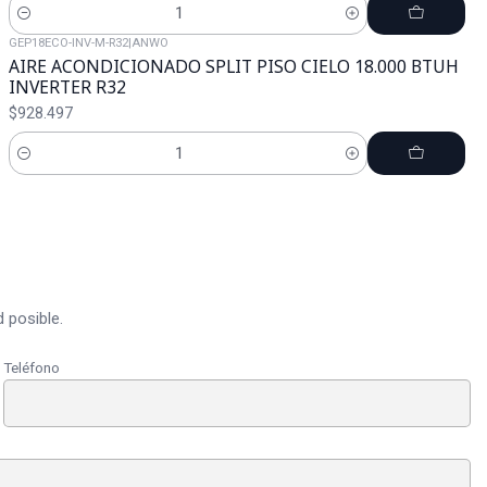
Cantidad
GEP18ECO-INV-M-R32
|
ANWO
AIRE ACONDICIONADO SPLIT PISO CIELO 18.000 BTUH
INVERTER R32
$928.497
Cantidad
 posible.
Teléfono