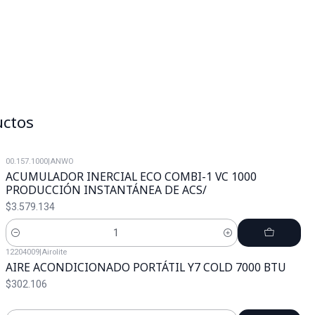
uctos
00.157.1000
|
ANWO
ACUMULADOR INERCIAL ECO COMBI-1 VC 1000
PRODUCCIÓN INSTANTÁNEA DE ACS/
$3.579.134
Cantidad
12204009
|
Airolite
AIRE ACONDICIONADO PORTÁTIL Y7 COLD 7000 BTU
$302.106