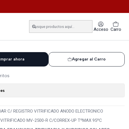
RIFICADO ANODO ELECTRONICO
V 2500 LTS / 8 BAR C/
Acceso
Carro
TRIFICADO ANODO
mprar ahora
Agregar al Carro
ritos
nes
BAR C/ REGISTRO VITRIFICADO ANODO ELECTRONICO
ITRIFICADO MV-2500-R C/CORREX-UP TºMAX 95ºC