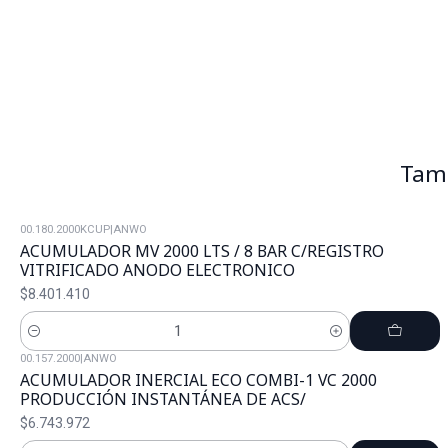
Tamb
00.180.2000KCUP
|
ANWO
ACUMULADOR MV 2000 LTS / 8 BAR C/REGISTRO
VITRIFICADO ANODO ELECTRONICO
$8.401.410
Cantidad
00.157.2000
|
ANWO
ACUMULADOR INERCIAL ECO COMBI-1 VC 2000
PRODUCCIÓN INSTANTÁNEA DE ACS/
$6.743.972