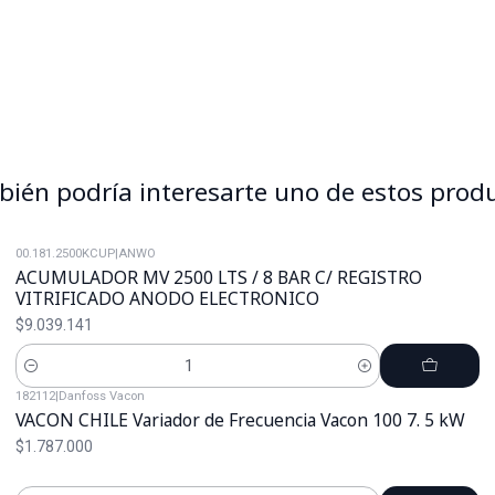
ién podría interesarte uno de estos prod
00.181.2500KCUP
|
ANWO
ACUMULADOR MV 2500 LTS / 8 BAR C/ REGISTRO
VITRIFICADO ANODO ELECTRONICO
$9.039.141
Cantidad
182112
|
Danfoss Vacon
VACON CHILE Variador de Frecuencia Vacon 100 7. 5 kW
$1.787.000