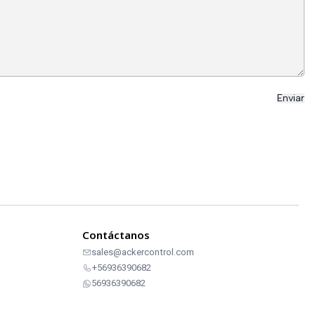
Contáctanos
sales@ackercontrol.com
+56936390682
56936390682