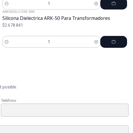
Cantidad
ARK50
|
SILICONE ARK
Silicona Dielectrica ARK-50 Para Transformadores
$2.678.841
Cantidad
 posible.
Teléfono