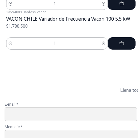
Cantidad
135N4088
|
Danfoss Vacon
VACON CHILE Variador de Frecuencia Vacon 100 5.5 kW
$1.780.500
Cantidad
Llena to
E-mail
*
Mensaje
*