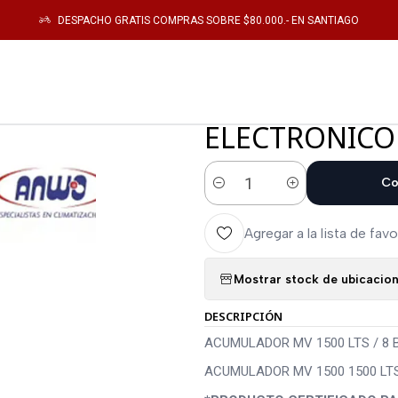
on
CALEFACTOR
ACUMULADOR MV 1500 LTS / 8 BAR C/REGISTRO VITR
DESPACHO GRATIS COMPRAS SOBRE $80.000.- EN SANTIAGO
|
ACUMULADOR M
C/REGISTRO 
ELECTRONICO
Co
Cantidad
Agregar a la lista de favo
Mostrar stock de ubicacio
DESCRIPCIÓN
ACUMULADOR MV 1500 LTS / 8 
ACUMULADOR MV 1500 1500 LTS