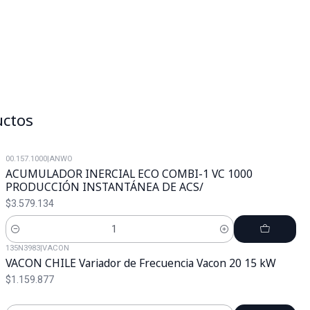
uctos
00.157.1000
|
ANWO
ACUMULADOR INERCIAL ECO COMBI-1 VC 1000
PRODUCCIÓN INSTANTÁNEA DE ACS/
$3.579.134
Cantidad
135N3983
|
VACON
VACON CHILE Variador de Frecuencia Vacon 20 15 kW
$1.159.877