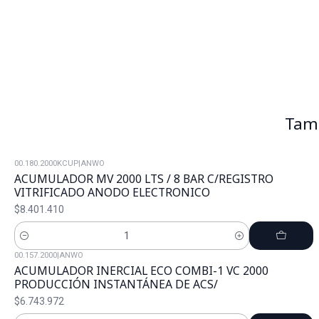
Tamb
00.180.2000KCUP
|
ANWO
ACUMULADOR MV 2000 LTS / 8 BAR C/REGISTRO
VITRIFICADO ANODO ELECTRONICO
$8.401.410
Cantidad
00.157.2000
|
ANWO
ACUMULADOR INERCIAL ECO COMBI-1 VC 2000
PRODUCCIÓN INSTANTÁNEA DE ACS/
$6.743.972