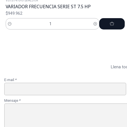
VS1ST410-0T
|
BALDOR
VARIADOR FRECUENCIA SERIE ST 7.5 HP
$949.962
Cantidad
Llena to
E-mail
*
Mensaje
*