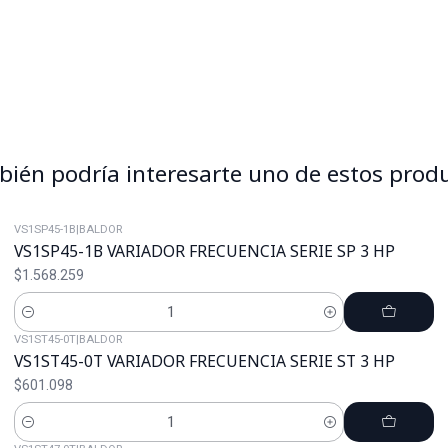
ién podría interesarte uno de estos prod
VS1SP45-1B
|
BALDOR
VS1SP45-1B VARIADOR FRECUENCIA SERIE SP 3 HP
$1.568.259
Cantidad
VS1ST45-0T
|
BALDOR
VS1ST45-0T VARIADOR FRECUENCIA SERIE ST 3 HP
$601.098
Cantidad