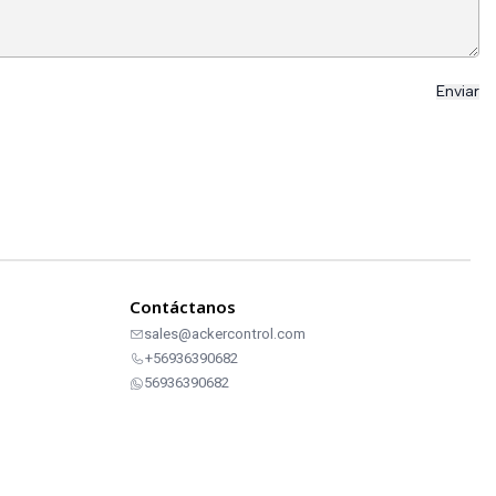
Contáctanos
sales@ackercontrol.com
+56936390682
56936390682