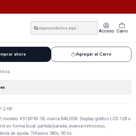
CUENCIA SERIE SP 2 HP
ARIADOR FRECUENCIA SERIE
Acceso
Carro
mprar ahora
Agregar al Carro
ritos
nes
P 2 HP
HP, modelo VS1SP43-1B, marca BALDOR. Display gráfico LCD 128 x
rol en forma local: partida/parada, avance/retroceso,
ecla de ayuda. Trifasico 380v, 50 hz.