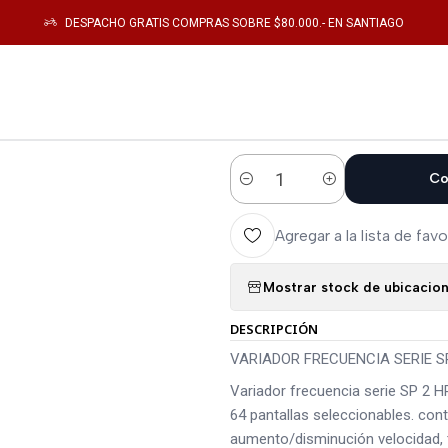
ronica de Potencia
VARIADOR DE FRECUENCIA
VS1SP43-1B VARIADOR FRE
DESPACHO GRATIS COMPRAS SOBRE $80.000.- EN SANTIAGO
|
VS1SP43-1B V
SP 2 HP
Co
Cantidad
Agregar a la lista de favo
Mostrar stock de ubicacio
DESCRIPCIÓN
VARIADOR FRECUENCIA SERIE S
Variador frecuencia serie SP 2 
64 pantallas seleccionables. cont
aumento/disminución velocidad, t