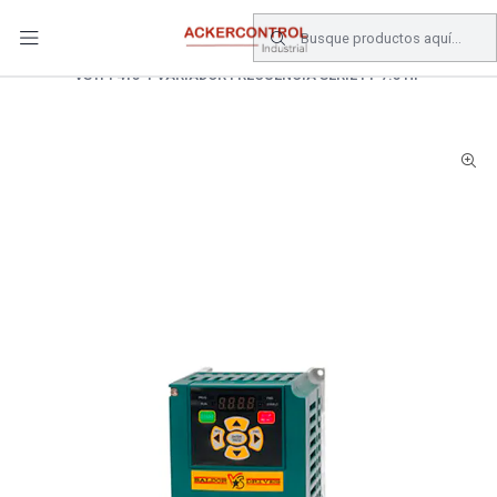
DESPACHO GRATIS COMPRAS SOBRE $80.000.- EN SANTIAGO
Inicio
Catálogo
Electronica de Potencia
VARIADOR DE FRECUENCIA
VS1PF415-1 VARIADOR FRECUENCIA SERIE PF 7.5 HP