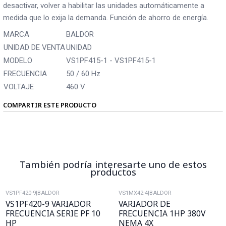
desactivar, volver a habilitar las unidades automáticamente a
medida que lo exija la demanda. Función de ahorro de energía.
MARCA
BALDOR
UNIDAD DE VENTA
UNIDAD
MODELO
VS1PF415-1 - VS1PF415-1
FRECUENCIA
50 / 60 Hz
VOLTAJE
460 V
COMPARTIR ESTE PRODUCTO
También podría interesarte uno de estos
productos
VS1PF420-9
|
BALDOR
VS1MX42-4
|
BALDOR
VS1PF420-9 VARIADOR
VARIADOR DE
FRECUENCIA SERIE PF 10
FRECUENCIA 1HP 380V
HP
NEMA 4X