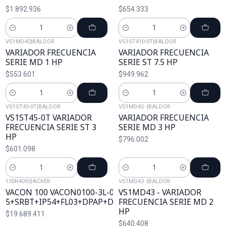
$1.892.936
$654.333
Cantidad
Cantidad
VS1MD42
|
BALDOR
VS1ST410-0T
|
BALDOR
VARIADOR FRECUENCIA
VARIADOR FRECUENCIA
SERIE MD 1 HP
SERIE ST 7.5 HP
$553.601
$949.962
Cantidad
Cantidad
VS1ST45-0T
|
BALDOR
VS1MD45 -
|
BALDOR
VS1ST45-0T VARIADOR
VARIADOR FRECUENCIA
FRECUENCIA SERIE ST 3
SERIE MD 3 HP
HP
$796.002
$601.098
Cantidad
Cantidad
135N4092
|
ACKER
VS1MD43 -
|
BALDOR
VACON 100 VACON0100-3L-0310-
VS1MD43 - VARIADOR
5+SRBT+IP54+FL03+DPAP+DLES+FBIE
FRECUENCIA SERIE MD 2
HP
$19.689.411
$640.408