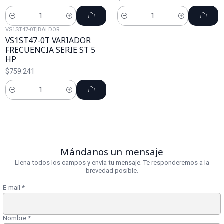
Cantidad
Cantidad
VS1ST47-0T
|
BALDOR
VS1ST47-0T VARIADOR
FRECUENCIA SERIE ST 5
HP
$759.241
Cantidad
Mándanos un mensaje
Llena todos los campos y envía tu mensaje. Te responderemos a la
brevedad posible.
E-mail
*
Nombre
*