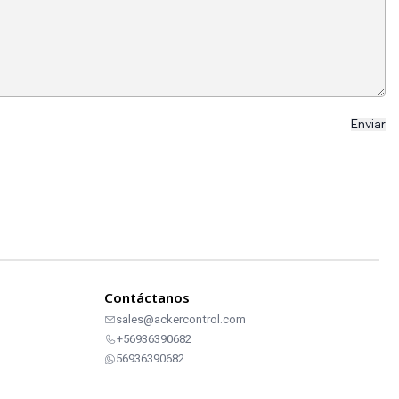
Contáctanos
sales@ackercontrol.com
+56936390682
56936390682