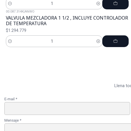
Cantidad
00.087.314K
|
ANWO
VALVULA MEZCLADORA 1 1/2 , INCLUYE CONTROLADOR
DE TEMPERATURA
$1.294.779
Cantidad
Llena to
E-mail
*
Mensaje
*