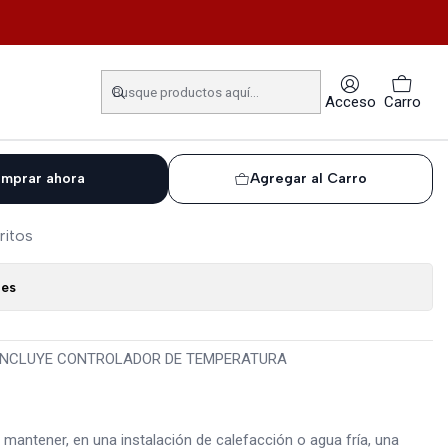
 TEMPERATURA
LADORA DN 80, INCLUYE
Acceso
Carro
R DE TEMPERATURA
mprar ahora
Agregar al Carro
ritos
nes
 INCLUYE CONTROLADOR DE TEMPERATURA
 mantener, en una instalación de calefacción o agua fría, una