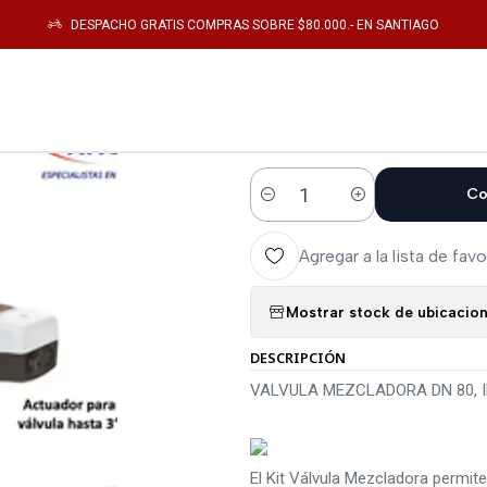
go
Valvulas
VALVULA MEZCLADORA DN 80, INCLUYE CONTROLADOR DE
DESPACHO GRATIS COMPRAS SOBRE $80.000.- EN SANTIAGO
|
VALVULA MEZC
CONTROLADO
Co
Cantidad
Agregar a la lista de favo
Mostrar stock de ubicacio
DESCRIPCIÓN
VALVULA MEZCLADORA DN 80,
El Kit Válvula Mezcladora permite