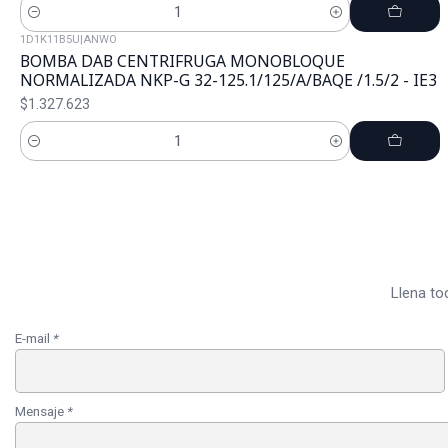
Cantidad
1D1K11B5U
|
ANWO
BOMBA DAB CENTRIFRUGA MONOBLOQUE
NORMALIZADA NKP-G 32-125.1/125/A/BAQE /1.5/2 - IE3
$1.327.623
Cantidad
Llena to
E-mail
*
Mensaje
*