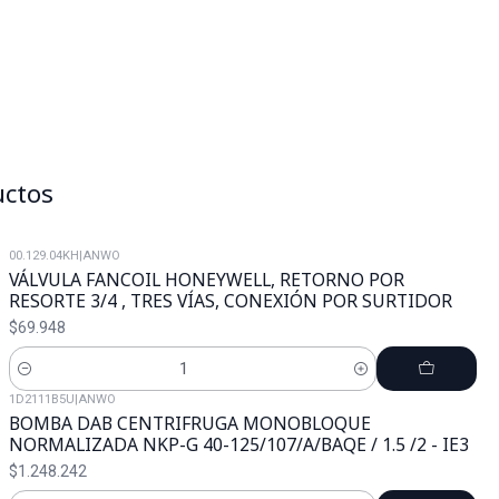
uctos
00.129.04KH
|
ANWO
VÁLVULA FANCOIL HONEYWELL, RETORNO POR
RESORTE 3/4 , TRES VÍAS, CONEXIÓN POR SURTIDOR
$69.948
Cantidad
1D2111B5U
|
ANWO
BOMBA DAB CENTRIFRUGA MONOBLOQUE
NORMALIZADA NKP-G 40-125/107/A/BAQE / 1.5 /2 - IE3
$1.248.242