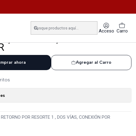
 CONEXIÓN POR SURTIDOR
COIL HONEYWELL, RETORNO
Acceso
Carro
1 , DOS VÍAS, CONEXIÓN
R
mprar ahora
Agregar al Carro
ritos
nes
RETORNO POR RESORTE 1 , DOS VÍAS, CONEXIÓN POR