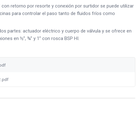
 con retorno por resorte y conexión por surtidor se puede utilizar
ficinas para controlar el paso tanto de fluidos fríos como
os partes: actuador eléctrico y cuerpo de válvula y se ofrece en
xiones en ½”, ¾” y 1” con rosca BSP HI.
pdf
.pdf