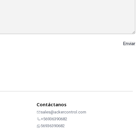
Contáctanos
sales@ackercontrol.com
+56936390682
56936390682