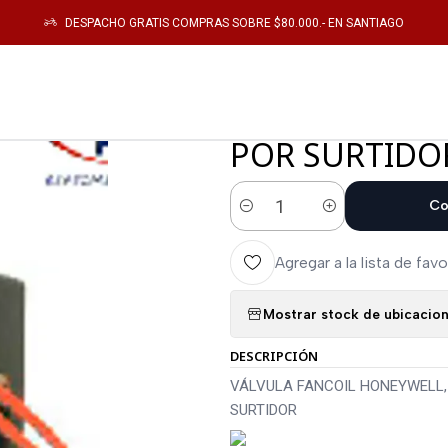
as
VÁLVULA FANCOIL HONEYWELL, RETORNO POR RESORTE 1 , DOS VÍAS,
DESPACHO GRATIS COMPRAS SOBRE $80.000.- EN SANTIAGO
|
VÁLVULA FAN
POR RESORTE 
POR SURTIDO
Co
Cantidad
Agregar a la lista de favo
Mostrar stock de ubicacio
DESCRIPCIÓN
VÁLVULA FANCOIL HONEYWELL, 
SURTIDOR