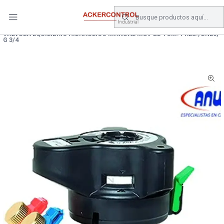
DESPACHO GRATIS COMPRAS SOBRE $80.000.- EN SANTIAGO
Inicio
Catálogo
Valvulas
VALVULA EQUILIBRIO HIDRAULICO MANUAL MSV-BD TOM. PRES., DN20,
G 3/4