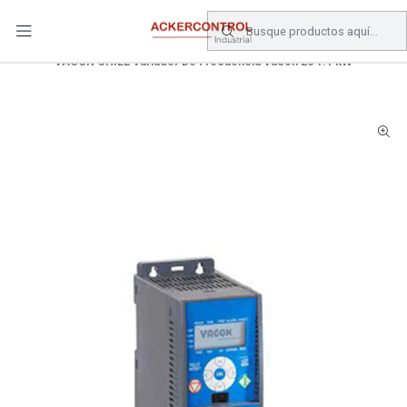
DESPACHO GRATIS COMPRAS SOBRE $80.000.- EN SANTIAGO
Inicio
Catálogo
Electronica de Potencia
VARIADOR DE FRECUENCIA
VACON CHILE Variador De Frecuencia Vacon 20 1.1 kW