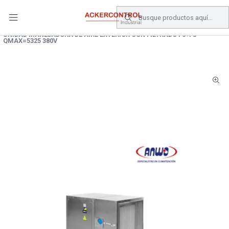
DESPACHO GRATIS COMPRAS SOBRE $80.000.- EN SANTIAGO
Inicio
Catálogo
Climatizacion
AIRE ACONDICIONADO
UNIDAD MANEJADORA DE AIRE EXTERIOR CON FILTRADO F6+F8
QMAX=5325 380V