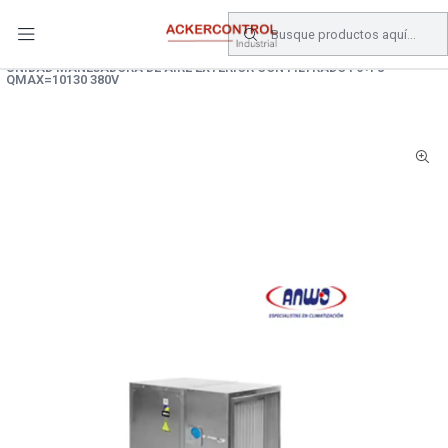
DESPACHO GRATIS COMPRAS SOBRE $80.000.- EN SANTIAGO
Inicio
Catálogo
Climatizacion
AIRE ACONDICIONADO
UNIDAD MANEJADORA DE AIRE EXTERIOR CON FILTRADO F6+F8
QMAX=10130 380V