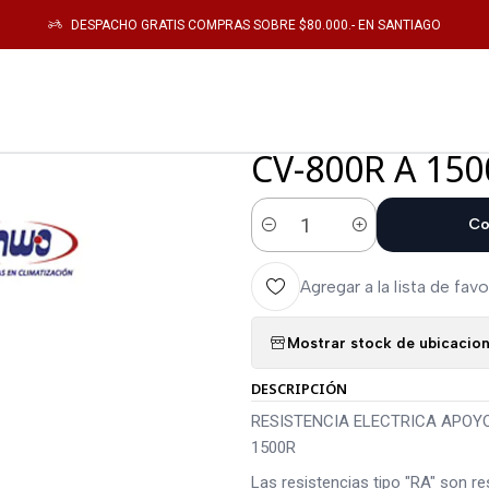
LEFACTOR
RESISTENCIA ELECTRICA APOYO 5KW , PARA MODELO CV-400 
DESPACHO GRATIS COMPRAS SOBRE $80.000.- EN SANTIAGO
|
RESISTENCIA 
PARA MODELO 
CV-800R A 150
Co
Cantidad
Agregar a la lista de favo
Mostrar stock de ubicacio
DESCRIPCIÓN
RESISTENCIA ELECTRICA APOYO
1500R
Las resistencias tipo "RA" son r