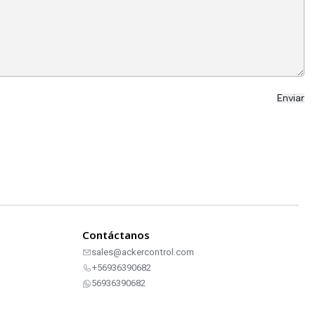
Contáctanos
sales@ackercontrol.com
+56936390682
56936390682