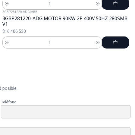
Cantidad
3GBP281220-ADG
|
ABB
3GBP281220-ADG MOTOR 90KW 2P 400V 50HZ 280SMB
V1
$16.406.530
Cantidad
 posible.
Teléfono