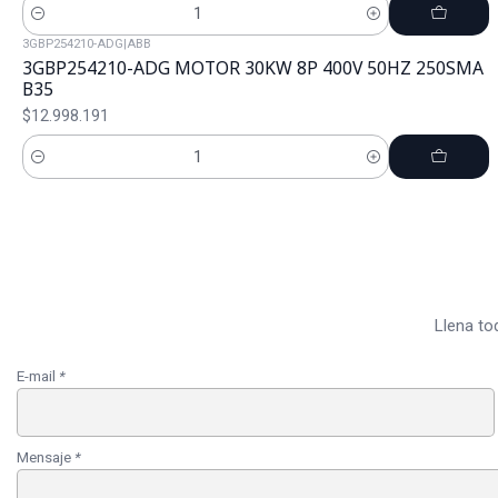
Cantidad
3GBP254210-ADG
|
ABB
3GBP254210-ADG MOTOR 30KW 8P 400V 50HZ 250SMA
B35
$12.998.191
Cantidad
Llena to
E-mail
*
Mensaje
*