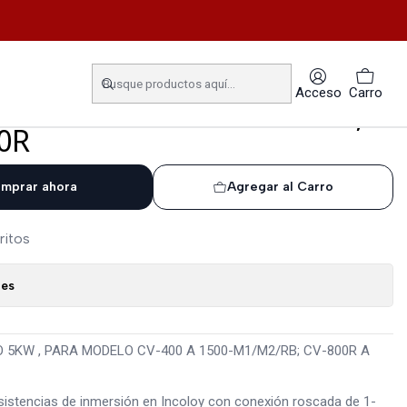
A 1500-M1/M2/RB; CV-800R A 1500R
ELECTRICA APOYO 5KW ,
Acceso
Carro
CV-400 A 1500-M1/M2/RB;
0R
mprar ahora
Agregar al Carro
ritos
nes
 5KW , PARA MODELO CV-400 A 1500-M1/M2/RB; CV-800R A
esistencias de inmersión en Incoloy con conexión roscada de 1-