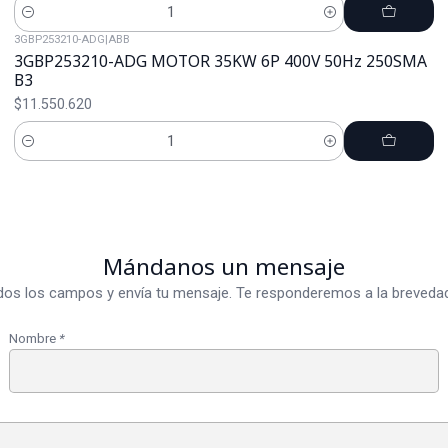
Cantidad
3GBP253210-ADG
|
ABB
3GBP253210-ADG MOTOR 35KW 6P 400V 50Hz 250SMA
B3
$11.550.620
Cantidad
Mándanos un mensaje
dos los campos y envía tu mensaje. Te responderemos a la brevedad
Nombre
*