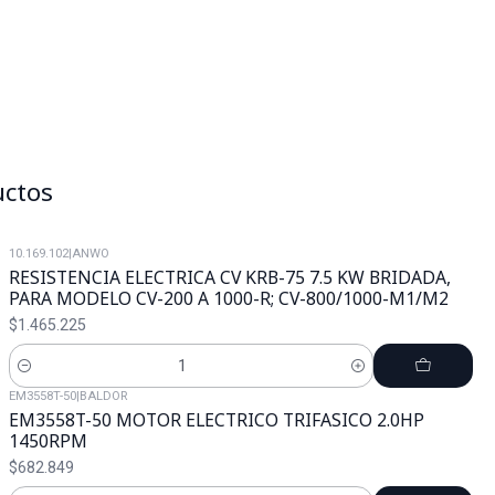
uctos
10.169.102
|
ANWO
RESISTENCIA ELECTRICA CV KRB-75 7.5 KW BRIDADA,
PARA MODELO CV-200 A 1000-R; CV-800/1000-M1/M2
$1.465.225
Cantidad
EM3558T-50
|
BALDOR
EM3558T-50 MOTOR ELECTRICO TRIFASICO 2.0HP
1450RPM
$682.849