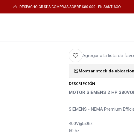
ica de Potencia
MOTORES
MOTOR SIEMENS 2 HP 380VOLT 3000RPM NEM
DESPACHO GRATIS COMPRAS SOBRE $80.000.- EN SANTIAGO
|
MOTOR SIEME
NEMA 1LE2221
Agregar a la lista de favo
Mostrar stock de ubicacio
DESCRIPCIÓN
MOTOR SIEMENS 2 HP 380VO
SIEMENS - NEMA Premium Effici
400V@50hz
50 hz