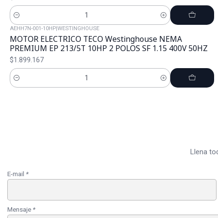
Cantidad
AEHH7N-001-10HP
|
WESTINGHOUSE
MOTOR ELECTRICO TECO Westinghouse NEMA
PREMIUM EP 213/5T 10HP 2 POLOS SF 1.15 400V 50HZ
$1.899.167
Cantidad
Llena to
E-mail
*
Mensaje
*