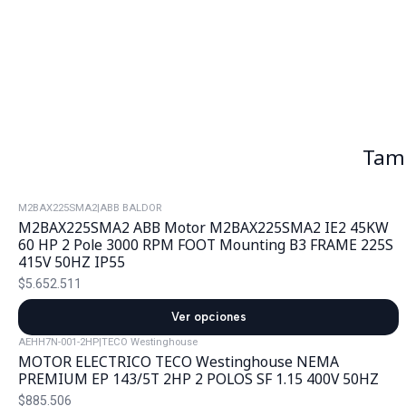
Tamb
M2BAX225SMA2
|
ABB BALDOR
M2BAX225SMA2 ABB Motor M2BAX225SMA2 IE2 45KW
60 HP 2 Pole 3000 RPM FOOT Mounting B3 FRAME 225S
415V 50HZ IP55
$5.652.511
Ver opciones
AEHH7N-001-2HP
|
TECO Westinghouse
MOTOR ELECTRICO TECO Westinghouse NEMA
PREMIUM EP 143/5T 2HP 2 POLOS SF 1.15 400V 50HZ
$885.506