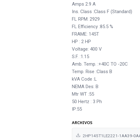
Amps 2.9 A
Ins. Class :Class F (Standard)
FL RPM: 2929
FL Efficiency :85.5 %
FRAME: 145T
HP : 2 HP
Voltage: 400 V
S.F. :1.15
Amb. Temp. :+40C TO -20C
Temp. Rise :Class B
kVA Code :L
NEMA Des: B
Mtr WT :55
50 Hertz : 3 Ph
IP:55
ARCHIVOS
2HP145T1LE2221-1AA39-0AA