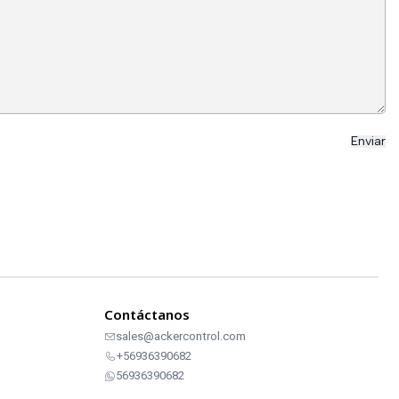
Contáctanos
sales@ackercontrol.com
+56936390682
56936390682