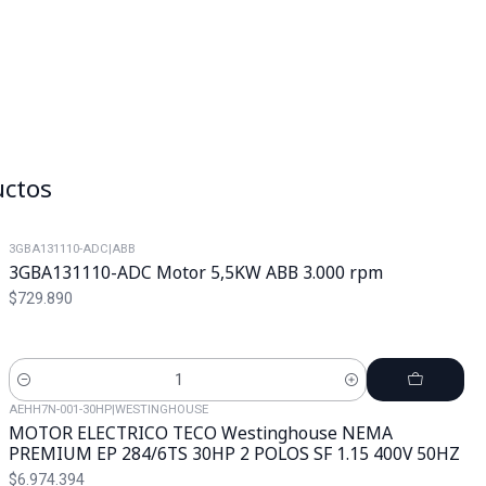
uctos
3GBA131110-ADC
|
ABB
3GBA131110-ADC Motor 5,5KW ABB 3.000 rpm
$729.890
Cantidad
AEHH7N-001-30HP
|
WESTINGHOUSE
MOTOR ELECTRICO TECO Westinghouse NEMA
PREMIUM EP 284/6TS 30HP 2 POLOS SF 1.15 400V 50HZ
$6.974.394