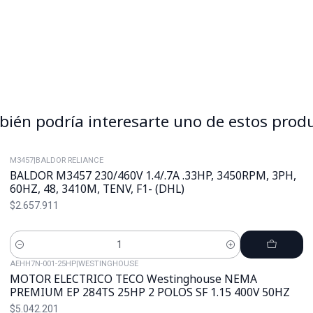
ién podría interesarte uno de estos prod
M3457
|
BALDOR RELIANCE
BALDOR M3457 230/460V 1.4/.7A .33HP, 3450RPM, 3PH,
60HZ, 48, 3410M, TENV, F1- (DHL)
$2.657.911
Cantidad
AEHH7N-001-25HP
|
WESTINGHOUSE
MOTOR ELECTRICO TECO Westinghouse NEMA
PREMIUM EP 284TS 25HP 2 POLOS SF 1.15 400V 50HZ
$5.042.201