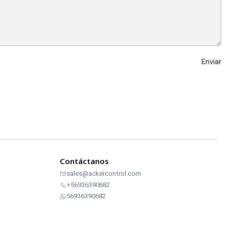
Contáctanos
sales@ackercontrol.com
+56936390682
56936390682