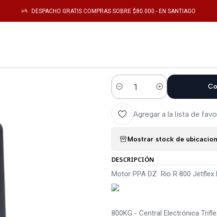
ogo
Electronica de Potencia
Motor PPA DZ Rio R 800 Jetflex Hibrida 220V
DESPACHO GRATIS COMPRAS SOBRE $80.000.- EN SANTIAGO
|
Motor PPA DZ R
220V - Acero +
Co
Cantidad
Agregar a la lista de favo
Mostrar stock de ubicacio
DESCRIPCIÓN
Motor PPA DZ Rio R 800 Jetflex 
800KG - Central Electrónica Trif