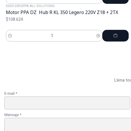
Cantidad
E02212301
|
PPA ALL SOLUTIONS
Motor PPA DZ Hub R KL 350 Legero 220V Z18 + 2TX
$108.624
Cantidad
Llena to
E-mail
*
Mensaje
*