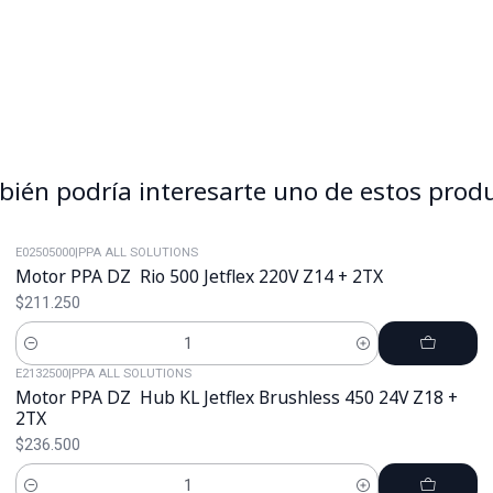
ién podría interesarte uno de estos prod
E02505000
|
PPA ALL SOLUTIONS
Motor PPA DZ Rio 500 Jetflex 220V Z14 + 2TX
$211.250
Cantidad
E2132500
|
PPA ALL SOLUTIONS
Motor PPA DZ Hub KL Jetflex Brushless 450 24V Z18 +
2TX
$236.500