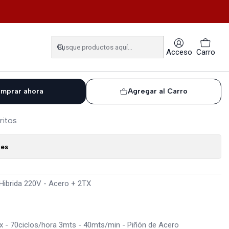
 - Acero + 2TX
io R 800 Jetflex Hibrida
Acceso
Carro
 2TX
mprar ahora
Agregar al Carro
ritos
nes
Hibrida 220V - Acero + 2TX
lex - 70ciclos/hora 3mts - 40mts/min - Piñón de Acero