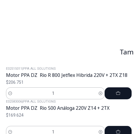
Tamb
E02515011
|
PPA ALL SOLUTIONS
Motor PPA DZ Rio R 800 Jetflex Hibrida 220V + 2TX Z18
$206.751
Cantidad
E02583006
|
PPA ALL SOLUTIONS
Motor PPA DZ Rio 500 Análoga 220V Z14 + 2TX
$169.624