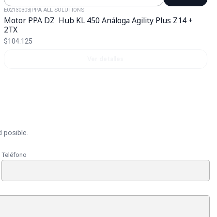
Cantidad
E02130303
|
PPA ALL SOLUTIONS
Agotado
Motor PPA DZ Hub KL 450 Análoga Agility Plus Z14 +
2TX
$104.125
Ver detalles
 posible.
Teléfono