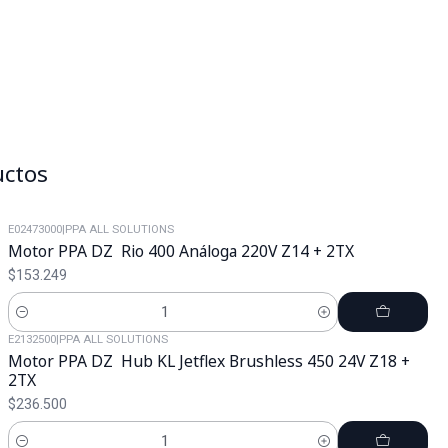
uctos
E02473000
|
PPA ALL SOLUTIONS
Motor PPA DZ Rio 400 Análoga 220V Z14 + 2TX
$153.249
Cantidad
E2132500
|
PPA ALL SOLUTIONS
Motor PPA DZ Hub KL Jetflex Brushless 450 24V Z18 +
2TX
$236.500