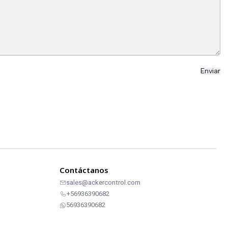
Contáctanos
sales@ackercontrol.com
+56936390682
56936390682