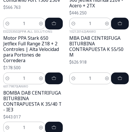
Comunello Fort 1500 230V
900 Jetflex híbrida 220V -
Acero + 2TX
$566.763
$446.250
Cantidad
Cantidad
E02253502
|
PPA ALL SOLUTIONS
102120162
|
ANWO
Motor PPA Stark 650
MBA DAB CENTRIFUGA
Jetflex Full Range Z18 + 2
BITURBINA
Controles | Alta Velocidad
CONTRAPUESTA K 55/50
para Portones de
M
Corredera
$626.918
$178.500
Cantidad
Cantidad
60179870
|
ANWO
BOMBA DAB CENTRIFUGA
BITURBINA
CONTRAPUESTA K 35/40 T
- IE3
$443.017
Cantidad