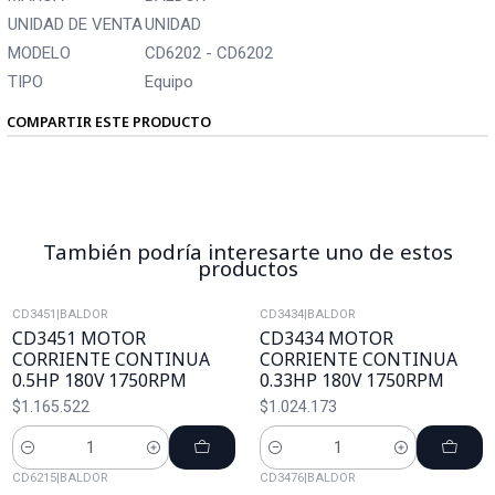
UNIDAD DE VENTA
UNIDAD
MODELO
CD6202 - CD6202
TIPO
Equipo
COMPARTIR ESTE PRODUCTO
También podría interesarte uno de estos
productos
CD3451
|
BALDOR
CD3434
|
BALDOR
CD3451 MOTOR
CD3434 MOTOR
CORRIENTE CONTINUA
CORRIENTE CONTINUA
0.5HP 180V 1750RPM
0.33HP 180V 1750RPM
$1.165.522
$1.024.173
Cantidad
Cantidad
CD6215
|
BALDOR
CD3476
|
BALDOR