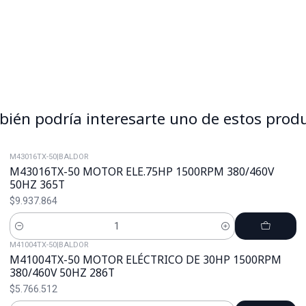
ién podría interesarte uno de estos prod
M43016TX-50
|
BALDOR
M43016TX-50 MOTOR ELE.75HP 1500RPM 380/460V
50HZ 365T
$9.937.864
Cantidad
M41004TX-50
|
BALDOR
M41004TX-50 MOTOR ELÉCTRICO DE 30HP 1500RPM
380/460V 50HZ 286T
$5.766.512