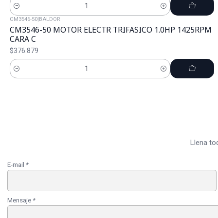
Cantidad
CM3546-50
|
BALDOR
CM3546-50 MOTOR ELECTR TRIFASICO 1.0HP 1425RPM
CARA C
$376.879
Cantidad
Llena to
E-mail
*
Mensaje
*