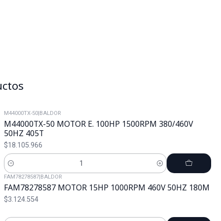
uctos
M44000TX-50
|
BALDOR
M44000TX-50 MOTOR E. 100HP 1500RPM 380/460V
50HZ 405T
$18.105.966
Cantidad
FAM78278587
|
BALDOR
FAM78278587 MOTOR 15HP 1000RPM 460V 50HZ 180M
$3.124.554