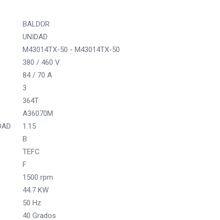
BALDOR
UNIDAD
M43014TX-50 - M43014TX-50
380 / 460 V
84 / 70 A
3
364T
A36070M
DAD
1.15
B
TEFC
F
1500 rpm
44.7 KW
50 Hz
40 Grados