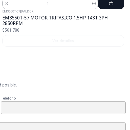
Cantidad
EM3550T-57
|
BALDOR
Agotado
EM3550T-57 MOTOR TRIFASICO 1.5HP 143T 3PH
2850RPM
$561.788
Ver detalles
 posible.
Teléfono