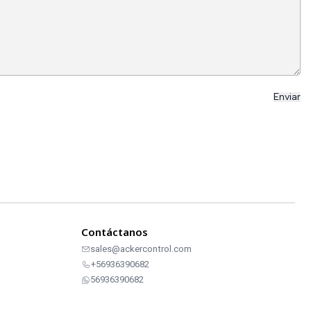
Contáctanos
sales@ackercontrol.com
+56936390682
56936390682