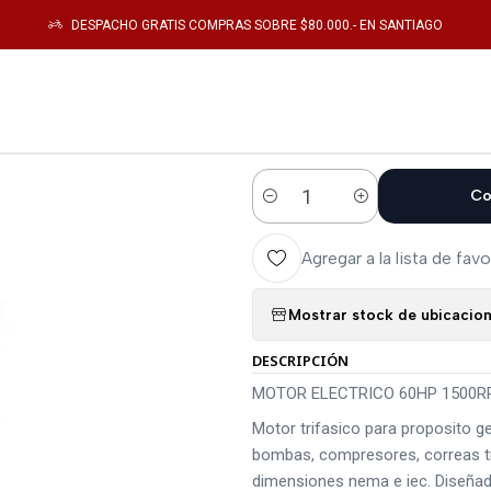
onica de Potencia
MOTORES
M43014TX-50 MOTOR ELECTRICO 60HP 1500
DESPACHO GRATIS COMPRAS SOBRE $80.000.- EN SANTIAGO
|
M43014TX-50
1500RPM 380/
Co
Cantidad
Agregar a la lista de favo
Mostrar stock de ubicacio
DESCRIPCIÓN
MOTOR ELECTRICO 60HP 1500RP
Motor trifasico para proposito 
bombas, compresores, correas tr
dimensiones nema e iec. Diseñad