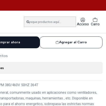
RPM 380/460V 50HZ 364T
 MOTOR ELECTRICO 60HP
Acceso
Carro
460V 50HZ 364T
mprar ahora
Agregar al Carro
ritos
nes
M 380/460V 50HZ 364T
general, comunmente usado en aplicaciones como ventiladores,
ansportadoras, maquinas, herramientas , etc. Disponible en
o para el ahorro energetico, sobrepasa las estrictas normas