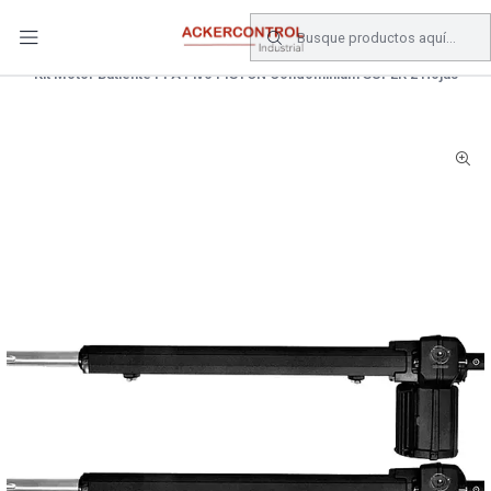
DESPACHO GRATIS COMPRAS SOBRE $80.000.- EN SANTIAGO
Inicio
Catálogo
Electronica de Potencia
Kit Motor Batiente PPA Pivo PISTON Condominium SUPER 2 Hojas