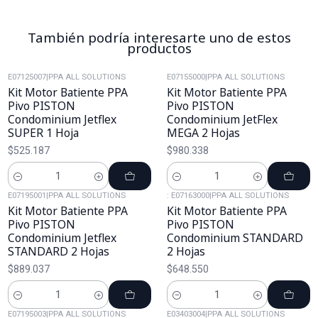
También podría interesarte uno de estos
productos
E07125007
|
PPA ALL SOLUTIONS
E07155000
|
PPA ALL SOLUTIONS
Kit Motor Batiente PPA
Kit Motor Batiente PPA
Pivo PISTON
Pivo PISTON
Condominium Jetflex
Condominium JetFlex
SUPER 1 Hoja
MEGA 2 Hojas
$525.187
$980.338
Cantidad
Cantidad
E07195001
|
PPA ALL SOLUTIONS
: E07163000
|
PPA ALL SOLUTIONS
Kit Motor Batiente PPA
Kit Motor Batiente PPA
Pivo PISTON
Pivo PISTON
Condominium Jetflex
Condominium STANDARD
STANDARD 2 Hojas
2 Hojas
$889.037
$648.550
Cantidad
Cantidad
E07195003
|
PPA ALL SOLUTIONS
E03403004
|
PPA ALL SOLUTIONS