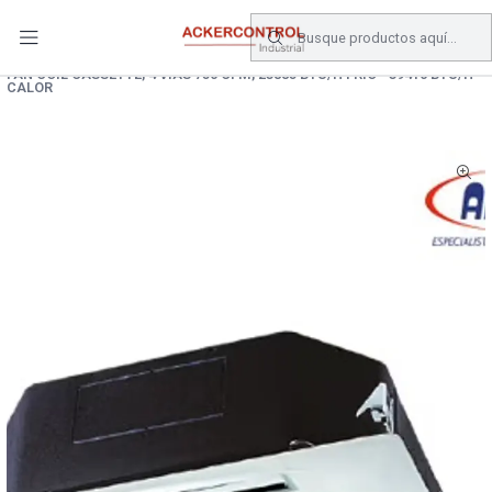
DESPACHO GRATIS COMPRAS SOBRE $80.000.- EN SANTIAGO
Inicio
Catálogo
Climatizacion
FAN COIL CASSETTE, 4 VIAS 750 CFM, 23885 BTU/H FRIO - 39410 BTU/H
CALOR