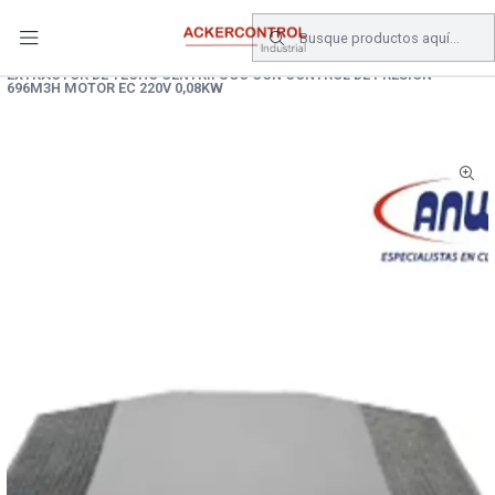
DESPACHO GRATIS COMPRAS SOBRE $80.000.- EN SANTIAGO
Inicio
EXTRACTOR DE TECHO CENTRIFUGO CON CONTROL DE PRESION
696M3H MOTOR EC 220V 0,08KW