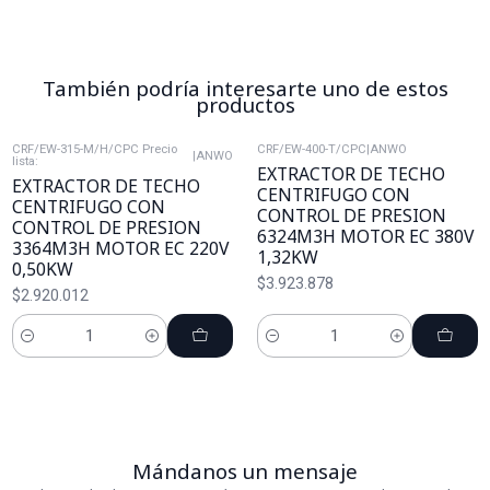
También podría interesarte uno de estos
productos
CRF/EW-315-M/H/CPC Precio
CRF/EW-400-T/CPC
|
ANWO
|
ANWO
lista:
EXTRACTOR DE TECHO
EXTRACTOR DE TECHO
CENTRIFUGO CON
CENTRIFUGO CON
CONTROL DE PRESION
CONTROL DE PRESION
6324M3H MOTOR EC 380V
3364M3H MOTOR EC 220V
1,32KW
0,50KW
$3.923.878
$2.920.012
Cantidad
Cantidad
Mándanos un mensaje