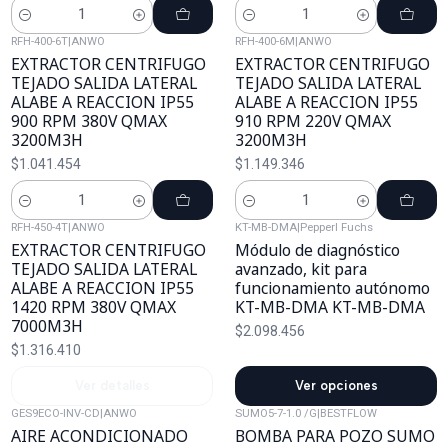
Cantidad
Cantidad
RFH-400-6T
|
ANWO
RFH-400-6M
|
ANWO
EXTRACTOR CENTRIFUGO
EXTRACTOR CENTRIFUGO
TEJADO SALIDA LATERAL
TEJADO SALIDA LATERAL
ALABE A REACCION IP55
ALABE A REACCION IP55
900 RPM 380V QMAX
910 RPM 220V QMAX
3200M3H
3200M3H
$1.041.454
$1.149.346
Cantidad
Cantidad
RFH-450-4T
|
ANWO
KT-MB-DMA
|
Pepperl Fuchs
Agotado
EXTRACTOR CENTRIFUGO
Módulo de diagnóstico
TEJADO SALIDA LATERAL
avanzado, kit para
ALABE A REACCION IP55
funcionamiento autónomo
1420 RPM 380V QMAX
KT-MB-DMA KT-MB-DMA
7000M3H
$2.098.456
$1.316.410
Ver detalles
Ver opciones
GES9ECO-INV-CD
|
ANWO
SUMO5-7-1.0 /G
|
BESTFLOW
AIRE ACONDICIONADO
BOMBA PARA POZO SUMO