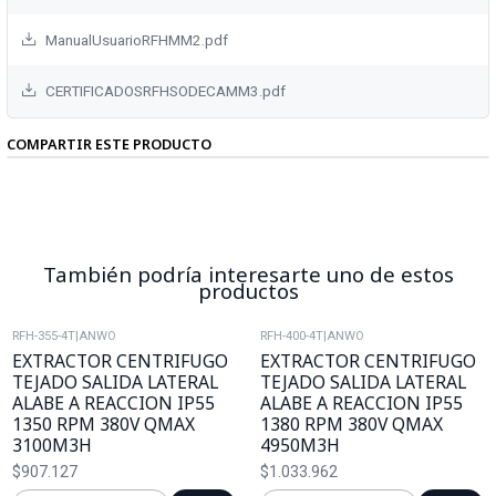
ManualUsuarioRFHMM2.pdf
CERTIFICADOSRFHSODECAMM3.pdf
COMPARTIR ESTE PRODUCTO
También podría interesarte uno de estos
productos
RFH-355-4T
|
ANWO
RFH-400-4T
|
ANWO
EXTRACTOR CENTRIFUGO
EXTRACTOR CENTRIFUGO
TEJADO SALIDA LATERAL
TEJADO SALIDA LATERAL
ALABE A REACCION IP55
ALABE A REACCION IP55
1350 RPM 380V QMAX
1380 RPM 380V QMAX
3100M3H
4950M3H
$907.127
$1.033.962