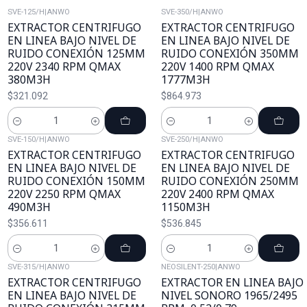
SVE-125/H
|
ANWO
SVE-350/H
|
ANWO
EXTRACTOR CENTRIFUGO
EXTRACTOR CENTRIFUGO
EN LINEA BAJO NIVEL DE
EN LINEA BAJO NIVEL DE
RUIDO CONEXIÓN 125MM
RUIDO CONEXIÓN 350MM
220V 2340 RPM QMAX
220V 1400 RPM QMAX
380M3H
1777M3H
$321.092
$864.973
Cantidad
Cantidad
SVE-150/H
|
ANWO
SVE-250/H
|
ANWO
EXTRACTOR CENTRIFUGO
EXTRACTOR CENTRIFUGO
EN LINEA BAJO NIVEL DE
EN LINEA BAJO NIVEL DE
RUIDO CONEXIÓN 150MM
RUIDO CONEXIÓN 250MM
220V 2250 RPM QMAX
220V 2400 RPM QMAX
490M3H
1150M3H
$356.611
$536.845
Cantidad
Cantidad
SVE-315/H
|
ANWO
NEOSILENT-250
|
ANWO
EXTRACTOR CENTRIFUGO
EXTRACTOR EN LINEA BAJO
EN LINEA BAJO NIVEL DE
NIVEL SONORO 1965/2495