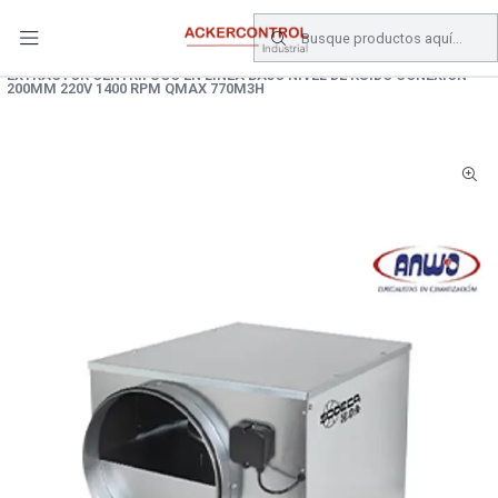
DESPACHO GRATIS COMPRAS SOBRE $80.000.- EN SANTIAGO
Inicio
Catálogo
Climatizacion
EXTRACTORES
EXTRACTOR CENTRIFUGO EN LINEA BAJO NIVEL DE RUIDO CONEXIÓN
200MM 220V 1400 RPM QMAX 770M3H