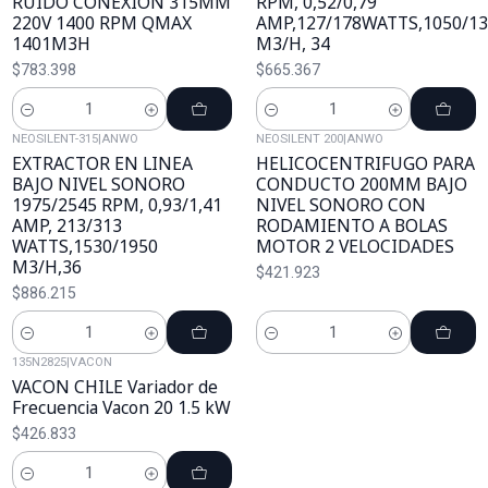
RUIDO CONEXIÓN 315MM
RPM, 0,52/0,79
220V 1400 RPM QMAX
AMP,127/178WATTS,1050/1
1401M3H
M3/H, 34
$783.398
$665.367
Cantidad
Cantidad
NEOSILENT-315
|
ANWO
NEOSILENT 200
|
ANWO
EXTRACTOR EN LINEA
HELICOCENTRIFUGO PARA
BAJO NIVEL SONORO
CONDUCTO 200MM BAJO
1975/2545 RPM, 0,93/1,41
NIVEL SONORO CON
AMP, 213/313
RODAMIENTO A BOLAS
WATTS,1530/1950
MOTOR 2 VELOCIDADES
M3/H,36
$421.923
$886.215
Cantidad
Cantidad
135N2825
|
VACON
VACON CHILE Variador de
Frecuencia Vacon 20 1.5 kW
$426.833
Cantidad