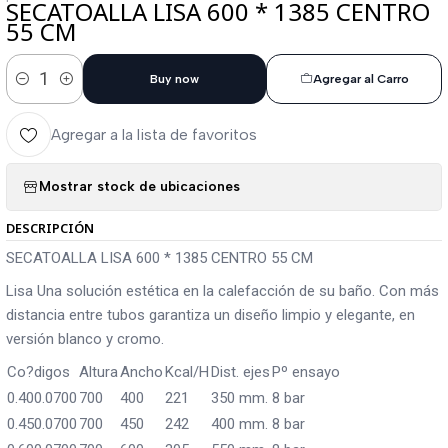
SECATOALLA LISA 600 * 1385 CENTRO
55 CM
Buy now
Agregar al Carro
Cantidad
Agregar a la lista de favoritos
Mostrar stock de ubicaciones
DESCRIPCIÓN
SECATOALLA LISA 600 * 1385 CENTRO 55 CM
Lisa Una solución estética en la calefacción de su baño. Con más
distancia entre tubos garantiza un diseño limpio y elegante, en
versión blanco y cromo.
Co?digos
Altura
Ancho
Kcal/H
Dist. ejes
Pº ensayo
0.400.0700
700
400
221
350 mm.
8 bar
0.450.0700
700
450
242
400 mm.
8 bar