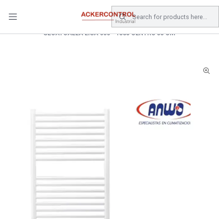
DESPACHO GRATIS COMPRAS SOBRE $80.000.- EN SANTIAGO
Home
Catálogo
Climatizacion
CALEFACTOR
SECATOALLA LISA 600 * 1385 CENTRO 55 CM