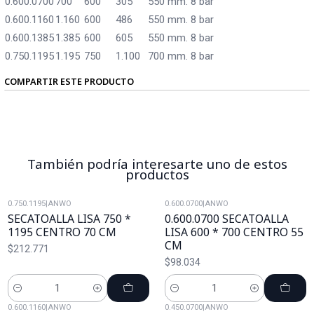
0.600.0700
700
600
305
550 mm.
8 bar
0.600.1160
1.160
600
486
550 mm.
8 bar
0.600.1385
1.385
600
605
550 mm.
8 bar
0.750.1195
1.195
750
1.100
700 mm.
8 bar
COMPARTIR ESTE PRODUCTO
También podría interesarte uno de estos
productos
0.750.1195
|
ANWO
0.600.0700
|
ANWO
SECATOALLA LISA 750 *
0.600.0700 SECATOALLA
1195 CENTRO 70 CM
LISA 600 * 700 CENTRO 55
CM
$212.771
$98.034
Cantidad
Cantidad
0.600.1160
|
ANWO
0.450.0700
|
ANWO