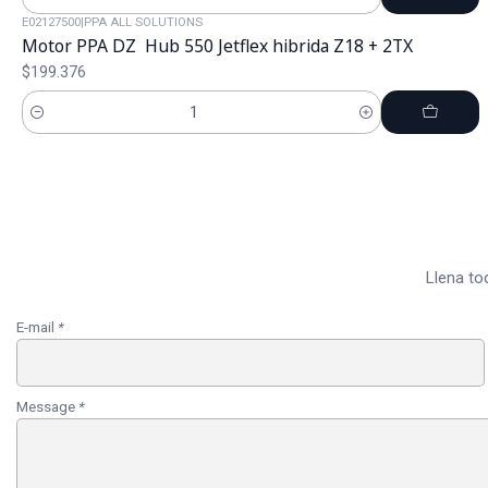
Cantidad
E02127500
|
PPA ALL SOLUTIONS
Motor PPA DZ Hub 550 Jetflex hibrida Z18 + 2TX
$199.376
Cantidad
Llena to
E-mail
*
Message
*