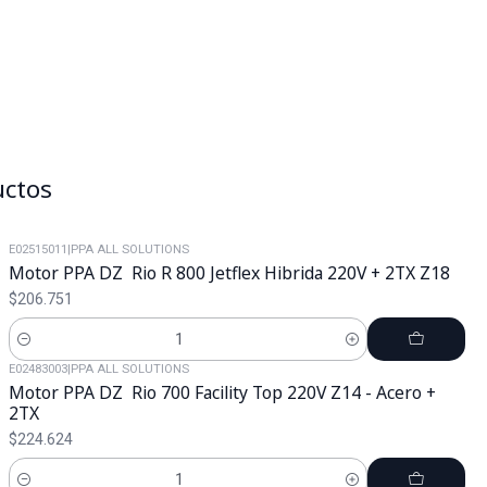
uctos
E02515011
|
PPA ALL SOLUTIONS
Motor PPA DZ Rio R 800 Jetflex Hibrida 220V + 2TX Z18
$206.751
Cantidad
E02483003
|
PPA ALL SOLUTIONS
Motor PPA DZ Rio 700 Facility Top 220V Z14 - Acero +
2TX
$224.624