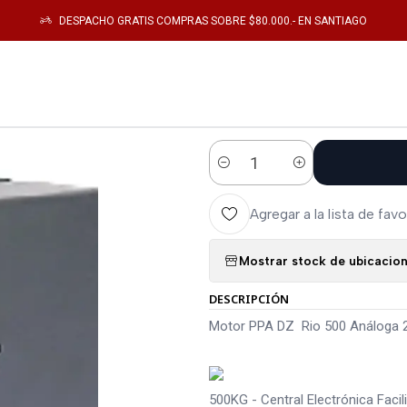
Catálogo
Electronica de Potencia
Motor PPA DZ Rio 500 Análoga 220V Z
DESPACHO GRATIS COMPRAS SOBRE $80.000.- EN SANTIAGO
|
Motor PPA DZ 
2TX
Cantidad
Agregar a la lista de favo
Mostrar stock de ubicacio
DESCRIPCIÓN
Motor PPA DZ Rio 500 Análoga 
500KG - Central Electrónica Faci