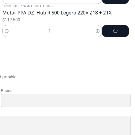
Cantidad
E02213301
|
PPA ALL SOLUTIONS
Motor PPA DZ Hub R 500 Legero 220V Z18 + 2TX
$117.500
Cantidad
 posible.
Phone