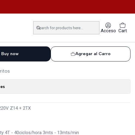
14 + 2TX
Rio 500 Análoga 220V Z14 +
Acceso
Cart
Buy now
Agregar al Carro
ritos
nes
220V Z14 + 2TX
lity 4T - 40ciclos/hora 3mts - 13mts/min