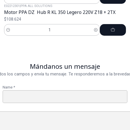
Cantidad
E02212301
|
PPA ALL SOLUTIONS
Motor PPA DZ Hub R KL 350 Legero 220V Z18 + 2TX
$108.624
Cantidad
Mándanos un mensaje
dos los campos y envía tu mensaje. Te responderemos a la brevedad
Name
*