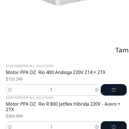
Tamb
E02473000
|
PPA ALL SOLUTIONS
Motor PPA DZ Rio 400 Análoga 220V Z14 + 2TX
$153.249
Cantidad
E02515005
|
PPA ALL SOLUTIONS
Motor PPA DZ Rio R 800 Jetflex Hibrida 220V - Acero +
2TX
$304.999