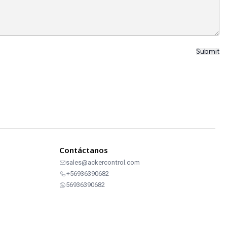
Contáctanos
sales@ackercontrol.com
+56936390682
56936390682