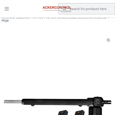
DESPACHO GRATIS COMPRAS SOBRE $80.000.- EN SANTIAGO
Home
Catálogo
Electronica de Potencia
Kit Motor Batiente PPA Pivo PISTON Condominium Jetflex STANDARD 1
Hoja