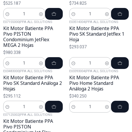
$525.187
$734.825
Cantidad
Cantidad
E07155000
|
PPA ALL SOLUTIONS
E03514004
|
PPA ALL SOLUTIONS
Kit Motor Batiente PPA
Kit Motor Batiente PPA
Pivo PISTON
Pivo SK Standard Jetflex 1
Condominium JetFlex
Hoja
MEGA 2 Hojas
$293.037
$980.338
Cantidad
Cantidad
E03483000
|
PPA ALL SOLUTIONS
E03393004
|
PPA ALL SOLUTIONS
Kit Motor Batiente PPA
Kit Motor Batiente PPA
Pivo SK Standard Análoga 2
Pivo Home Standard
Hojas
Análoga 2 Hojas
$295.112
$340.250
Cantidad
Cantidad
E07125002
|
PPA ALL SOLUTIONS
Kit Motor Batiente PPA
Pivo PISTON