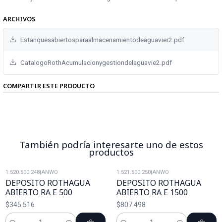
ARCHIVOS
Estanquesabiertosparaalmacenamientodeaguavier2.pdf
CatalogoRothAcumulacionygestiondelaguavie2.pdf
COMPARTIR ESTE PRODUCTO
También podría interesarte uno de estos
productos
1.520.500.248
|
ANWO
1.521.500.250
|
ANWO
DEPOSITO ROTHAGUA
DEPOSITO ROTHAGUA
ABIERTO RA E 500
ABIERTO RA E 1500
$345.516
$807.498