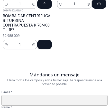
Cantidad
Cantidad
60167630
|
ANWO
BOMBA DAB CENTRIFUGA
BITURBINA
CONTRAPUESTA K 70/400
T - IE3
$2.988.009
Cantidad
Mándanos un mensaje
Llena todos los campos y envía tu mensaje. Te responderemos a la
brevedad posible.
E-mail
*
Name
*