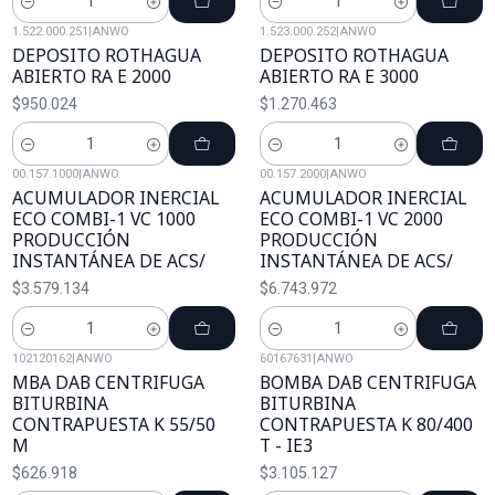
Cantidad
Cantidad
1.522.000.251
|
ANWO
1.523.000.252
|
ANWO
DEPOSITO ROTHAGUA
DEPOSITO ROTHAGUA
ABIERTO RA E 2000
ABIERTO RA E 3000
$950.024
$1.270.463
Cantidad
Cantidad
00.157.1000
|
ANWO
00.157.2000
|
ANWO
ACUMULADOR INERCIAL
ACUMULADOR INERCIAL
ECO COMBI-1 VC 1000
ECO COMBI-1 VC 2000
PRODUCCIÓN
PRODUCCIÓN
INSTANTÁNEA DE ACS/
INSTANTÁNEA DE ACS/
$3.579.134
$6.743.972
Cantidad
Cantidad
102120162
|
ANWO
60167631
|
ANWO
MBA DAB CENTRIFUGA
BOMBA DAB CENTRIFUGA
BITURBINA
BITURBINA
CONTRAPUESTA K 55/50
CONTRAPUESTA K 80/400
M
T - IE3
$626.918
$3.105.127