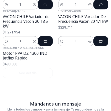
Cantidad
Cantidad
135N2704
|
VACON
135N1223
|
VACON
VACON CHILE Variador de
VACON CHILE Variador De
Frecuencia Vacon 20 18.5
Frecuencia Vacon 20 1.1 kW
kW
$329.711
$1.271.954
Cantidad
Cantidad
E06695001
|
PPA ALL SOLUTIONS
Agotado
Motor PPA DZ 1300 IND
Jetflex Rápido
$483.500
See details
Mándanos un mensaje
Llena todos los campos y envía tu mensaje. Te responderemos a la