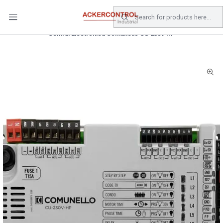
DESPACHO GRATIS COMPRAS SOBRE $80.000.- EN SANTIAGO
Home
Catálogo
Electricidad
Central Electrónica Comunello CU 230V HP