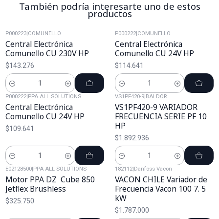
También podría interesarte uno de estos
productos
P000223
|
COMUNELLO
P000222
|
COMUNELLO
Central Electrónica
Central Electrónica
Comunello CU 230V HP
Comunello CU 24V HP
$143.276
$114.641
Cantidad
Cantidad
P000222
|
PPA ALL SOLUTIONS
VS1PF420-9
|
BALDOR
Central Electrónica
VS1PF420-9 VARIADOR
Comunello CU 24V HP
FRECUENCIA SERIE PF 10
HP
$109.641
$1.892.936
Cantidad
Cantidad
E02128500
|
PPA ALL SOLUTIONS
182112
|
Danfoss Vacon
Motor PPA DZ Cube 850
VACON CHILE Variador de
Jetflex Brushless
Frecuencia Vacon 100 7. 5
kW
$325.750
$1.787.000