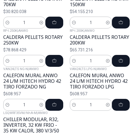
70KW
150KW
$30.820.038
$54.155.210
Cantidad
Cantidad
RP-I.250K
|
ANWO
RP-I.200K
|
ANWO
CALDERA PELLETS ROTARY
CALDERA PELLETS ROTARY
250KW
200KW
$78.868.429
$65.731.216
Cantidad
Cantidad
VAN24LTS NG-N
|
ANWO
VAN24LTS LPG-N
|
ANWO
CALEFON MURAL ANWO
CALEFON MURAL ANWO
24 L/M HITECH HYDRO 42
24 L/M HITECH HYDRO 42
TIRO FORZADO NG
TIRO FORZADO LPG
$608.957
$608.957
Cantidad
Cantidad
LSQWRF35VM/NhA-M
|
ANWO
CHILLER MODULAR, R32,
INVERTER, 32 KW FRIO -
35 KW CALOR, 380 V/3/50