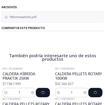
ARCHIVOS
ftBiomasamm6.pdf
COMPARTIR ESTE PRODUCTO
También podría interesarte uno de estos
productos
BPC.25LK
|
ANWO
RP-I.100K
|
ANWO
CALDERA HÍBRIDA
CALDERA PELLETS ROTARY
PRAKTIK 25KW
100KW
$17.867.999
$42.306.507
Cantidad
Cantidad
RP-I.70K
|
ANWO
RP-I.150K
|
ANWO
CALDERA PELLETS ROTARY
CALDERA PELLETS ROTARY