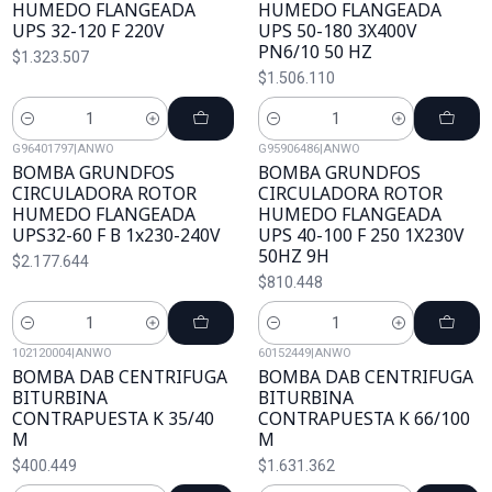
HUMEDO FLANGEADA
HUMEDO FLANGEADA
UPS 32-120 F 220V
UPS 50-180 3X400V
PN6/10 50 HZ
$1.323.507
$1.506.110
Cantidad
Cantidad
G96401797
|
ANWO
G95906486
|
ANWO
BOMBA GRUNDFOS
BOMBA GRUNDFOS
CIRCULADORA ROTOR
CIRCULADORA ROTOR
HUMEDO FLANGEADA
HUMEDO FLANGEADA
UPS32-60 F B 1x230-240V
UPS 40-100 F 250 1X230V
50HZ 9H
$2.177.644
$810.448
Cantidad
Cantidad
102120004
|
ANWO
60152449
|
ANWO
BOMBA DAB CENTRIFUGA
BOMBA DAB CENTRIFUGA
BITURBINA
BITURBINA
CONTRAPUESTA K 35/40
CONTRAPUESTA K 66/100
M
M
$400.449
$1.631.362