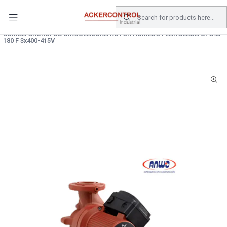
DESPACHO GRATIS COMPRAS SOBRE $80.000.- EN SANTIAGO
Home
Catálogo
Equipos de Bombeo
BOMBA DOSIFICADORA
BOMBA GRUNDFOS CIRCULADORA ROTOR HUMEDO FLANGEADA UPS40-
180 F 3x400-415V